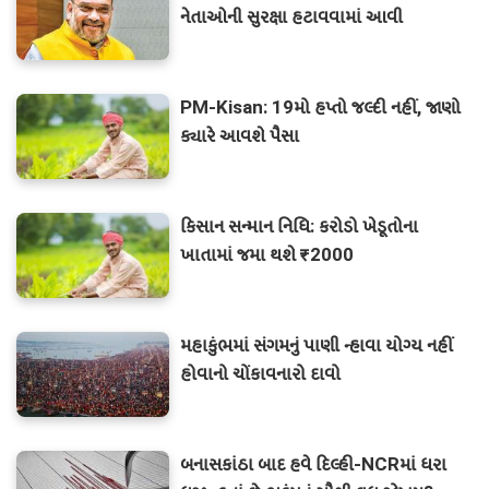
નેતાઓની સુરક્ષા હટાવવામાં આવી
PM-Kisan: 19મો હપ્તો જલ્દી નહીં, જાણો
ક્યારે આવશે પૈસા
કિસાન સન્માન નિધિ: કરોડો ખેડૂતોના
ખાતામાં જમા થશે ₹2000
મહાકુંભમાં સંગમનું પાણી ન્હાવા યોગ્ય નહીં
હોવાનો ચોંકાવનારો દાવો
બનાસકાંઠા બાદ હવે દિલ્હી-NCRમાં ધરા