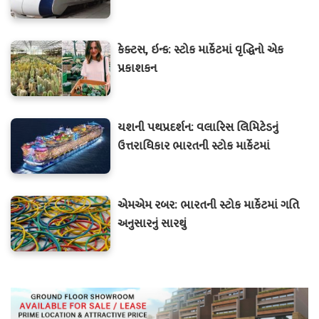
કેક્ટસ, ઇન્ક: સ્ટોક માર્કેટમાં વૃદ્ધિનો એક
પ્રકાશકન
યશની પથપ્રદર્શન: વલારિસ લિમિટેડનું
ઉત્તરાધિકાર ભારતની સ્ટોક માર્કેટમાં
એમએમ રબર: ભારતની સ્ટોક માર્કેટમાં ગતિ
અનુસારનું સારથું