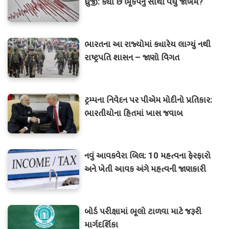
ધ્રુજી: ક્યાં છે ભૂકંપનું સૌથી વધુ જોખમ?
ભારતના આ રાજ્યોમાં ક્યારેય લાગ્યું નથી
રાષ્ટ્રપતિ શાસન – જાણો વિગત
ટ્રમ્પના નિવેદન પર પીએમ મોદીનો પ્રતિકાર:
ભારતીયોના હિતમાં ખાસ જવાબ
નવું આવકવેરા બિલ: 10 મહત્વના ફેરફારો
અને ખેતી આવક અંગે મહત્વની જાણકારી
બોર્ડ પરીક્ષામાં ભૂલો ટાળવા માટે જરૂરી
માર્ગદર્શિકા