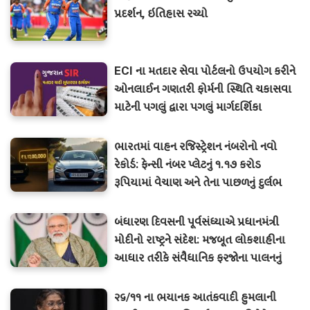
પ્રદર્શન, ઇતિહાસ રચ્યો
ECI ના મતદાર સેવા પોર્ટલનો ઉપયોગ કરીને
ઓનલાઈન ગણતરી ફોર્મની સ્થિતિ ચકાસવા
માટેની પગલું દ્વારા પગલું માર્ગદર્શિકા
ભારતમાં વાહન રજિસ્ટ્રેશન નંબરોનો નવો
રેકોર્ડ: ફેન્સી નંબર પ્લેટનું ૧.૧૭ કરોડ
રૂપિયામાં વેચાણ અને તેના પાછળનું દુર્લભ
સંખ્યાત્મક સંયોજનનું રહસ્ય
બંધારણ દિવસની પૂર્વસંધ્યાએ પ્રધાનમંત્રી
મોદીનો રાષ્ટ્રને સંદેશ: મજબૂત લોકશાહીના
આધાર તરીકે સંવૈધાનિક ફરજોના પાલનનું
મહત્વ
૨૬/૧૧ ના ભયાનક આતંકવાદી હુમલાની