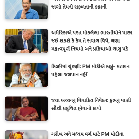
જાણો તેમની સફળતાની કહાની
અમેરિકાએ પરત મોકલેલા ભારતીયોને પાછા
જઈ શકશે કે કેમ તે સવાલ વિષે, ઘણા
મહત્વપૂર્ણ નિયમો અને પ્રક્રિયાઓ લાગુ પડે
છે.
દિલ્હીમાં ચૂંટણી: PM મોદીએ કહ્યું- મતદાન
પહેલા જલપાન નહીં
જયા બચ્ચનનું વિવાદિત નિવેદન: કુંભનું પાણી
સૌથી પ્રદૂષિત હોવાનો દાવો
ગરીબ અને મધ્યમ વર્ગ માટે PM મોદીના