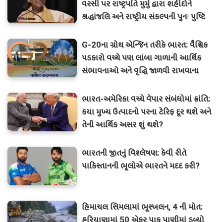
વરસી પર રાષ્ટ્રપતિ મુર્મુ દ્વારા શહીદોને
શ્રદ્ધાંજલિ અને રાષ્ટ્રીય સંકલ્પની પુનઃ પુષ્ટિ
G-20ના ગ્રોથ એન્જિન તરીકે ભારત: વૈશ્વિક
પડકારો વચ્ચે પણ લાંબા ગાળાની આર્થિક
સંભાવનાઓ અને વૃદ્ધિ જાળવી રાખવાના
પડકારો પર એક દૃષ્ટિકોણ
ભારત-અમેરિકા વચ્ચે વેપાર સંબંધોમાં ક્રાંતિ:
કયા મુખ્ય ઉત્પાદનો પરના ટેરિફ દૂર થશે અને
તેની આર્થિક અસર શું થશે?
ભારતની જીતનું વિશ્લેષણ: કેવી રીતે
પાકિસ્તાનની ભૂલોએ ભારતને મદદ કરી?
હિમાચલ સિમલામાં ભૂસ્ખલન, 4 ની મોત:
હરિયાણામાં 50 એકર પાક પાણીમાં ડૂબ્યો