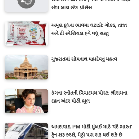
સ્ટેપ બાય સ્ટેપ પ્રોસેસ
અમૂલ દૂધના ભાવમાં ઘટાડો: ગોલ્ડ, તાજા
અને ટી સ્પેશિયલ હવે વધુ સસ્તું
ગુજરાતમાં સોમનાથ મહાદેવનું મહત્વ
કંગના રનૌતની વિવાદમય પોસ્ટ: શ્રીરામના
દહન અંદર મોટી ભૂલ
અમદાવાદ: PM મોદી મુંબઈ માટે 'વંદે ભારત'
ટ્રેન શરૂ કરશે, મેટ્રો પણ શરૂ થઈ શકે છે