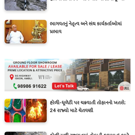
ભાગવતનું નેતૃત્વ અને સંઘ કાર્યકર્તાઓમાં
પ્રભાવ
હોળી-ધૂળેટી પર ચક્રવાતી તોફાનનો ખતરો:
24 રાજ્યો માટે ચેતવણી