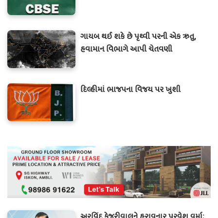
ગાયબ થઈ શકે છે પૃથ્વી પરની એક ઋતુ,
હવામાન વિભાગે આપી ચેતવણી
દિલ્હીમાં ભાજપના વિજય પર ખુશી
અરવિંદ કેજરીવાલને હરાવનાર પરવેશ વર્મા: