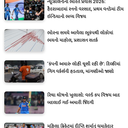
ન્યૂઝીલેન્ડનો ભારત પ્રવાસ 2026:
હૈદરાબાદમાં રનનો વરસાદ, પ્રથમ વનડેમાં ટીમ
ઇન્ડિયાનો ભવ્ય વિજય
ભોરના સમયે આવેલા ભૂકંપથી લોકોમાં
ભયનો માહોલ, પ્રશાસન સતર્ક
‘કંપની અમારું લોહી ચૂસી રહી છે’: દિલ્હીમાં
ગિગ વર્કર્સની હડતાલ, માંગણીઓ જાણો
રિચા ઘોષનો ખુલાસો: વર્લ્ડ કપ વિજય બાદ
બદલાઈ ગઈ અમારી જિંદગી
મહિલા ક્રિકેટમાં દીપ્તિ શર્માનું ધમાકેદાર