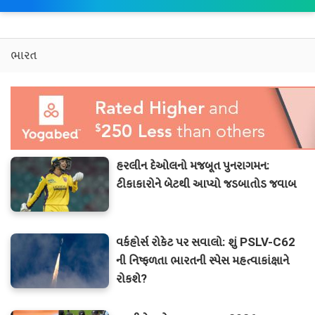
ભારત
હરલીન દેઓલનો મજબૂત પુનરાગમન:
ટીકાકારોને બેટથી આપ્યો જડબાતોડ જવાબ
વર્કહોર્સ રોકેટ પર સવાલો: શું PSLV-C62
ની નિષ્ફળતા ભારતની સ્પેસ મહત્વાકાંક્ષાને
રોકશે?