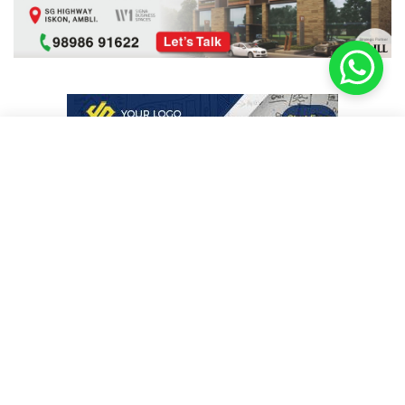
કલાક ન્યૂઝ
25
OPEN IN APP
Get 2x faster version
Just Trending
View More
કોરોનાના કહેર વચ્ચે IPL 2020 અનિશ્ચિત મુદ્દત માટે પડતી મુકવામાં