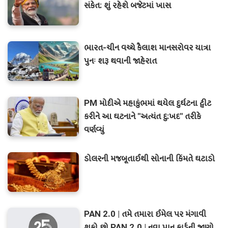
સંકેત: શું રહેશે બજેટમાં ખાસ
ભારત-ચીન વચ્ચે કૈલાશ માનસરોવર યાત્રા
પુનઃ શરૂ થવાની જાહેરાત
PM મોદીએ મહાકુંભમાં થયેલ દુર્ઘટના ટ્વીટ
કરીને આ ઘટનાને "અત્યંત દુ:ખદ" તરીકે
વર્ણવ્યું
ડોલરની મજબૂતાઈથી સોનાની કિંમતે ઘટાડો
PAN 2.0 | તમે તમારા ઈમેલ પર મંગાવી
શકો છો PAN 2.0 | નવા પાન કાર્ડની જાણો