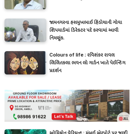
જામનગરના હસમુખભાઈ હિંડોચાની ગોવા
શિપયાર્ડમાં ડિરેકટર પદે કરવામાં આવી
નિમણુંક.
Colours of life : રવિશંકર રાવલ
લિલિતકલા ભવન લો ગાર્ડન ખાતે પેઈન્ટિંગ
પ્રદર્શન
ઓમિક્રોન વેરિયન્ટ : મુંબઈ એરપોર્ટ પર જલ્દી