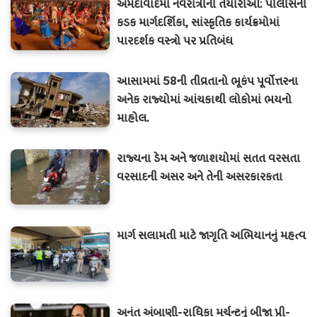
અમદાવાદમાં નવરાત્રીની તૈયારીઓ: પોલીસની
કડક માર્ગદર્શિકા, સાંસ્કૃતિક કાર્યક્રમોમાં
પારદર્શક વસ્ત્રો પર પ્રતિબંધ
આસામમાં 58ની તીવ્રતાનો ભૂકંપ પૂર્વોત્તરના
અનેક રાજ્યોમાં આંચકાથી લોકોમાં ભયનો
માહોલ.
રાજ્યના ડેમ અને જળાશયોમાં સતત વરસતા
વરસાદની અસર અને તેની અસરકારકતા
માર્ગ સલામતી માટે જાગૃતિ અભિયાનનું મહત્વ
અનંત અંબાણી-રાધિકા મર્ચન્ટનું બીજા પ્રી-