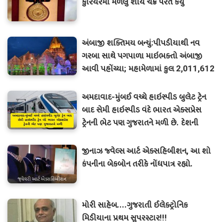
કુરિયરમાં મળેલું શૌર્ય ચક્ર પરત કર્યું
અંબાજી શક્તિમય બન્યું:પીપડીયાથી નવ
ગરબા સાથે પગપાળા માઇભક્તો અંબાજી
આવી પહોંચ્યા; મહામેળામાં કુલ 2,011,612
યાત્રાળુઓ પહોંચ્યા...
અમદાવાદ-મુંબઈ વચ્ચે હાઇસ્પીડ બુલેટ ટ્રેન
બાદ સેમી હાઇસ્પીડ વંદે ભારત એક્સપ્રેસ
ટ્રેનની ભેટ પણ ગુજરાતને મળી છે. દેશની
ત્રીજી વંદે ભારત એક્સપ્રેસ ટ્રેન નવરાત્રિમાં
અમદાવાદ-મુંબઈ વચ્ચે દોડતી થશે..
જીનાઝ જ્વેલ્સ આર્ટ એક્સહિબીશન, આ શો
કંપનીના બેકબોન તરીકે નોંધપાત્ર રહ્યો.
મોરી સાહેબ....ગુજરાતી ઈલેક્ટ્રોનિક
મિડીયાના પ્રથમ સુપરસ્ટાર!!!