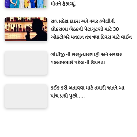
મોતને હંફાવ્યું.
સંઘ પ્રદેશ દાદરા અને નગર હવેલીની
લોકસભા બેઠકની પેટાચૂંટણી માટે 30
ઓકટોબરે મતદાન તંત્ર ત્રણ દિવસ માટે વાઈન
શોપ અને બાર બંધ
ગાંધીજી ની સરમુત્યારશાહી અને સરદાર
વલ્લભભાઈ પટેલ ની ઉદારતા
કઈક કરી બતાવવા માટે તમારી જાતને આ
પાંચ પ્રશ્નો પુછો.....