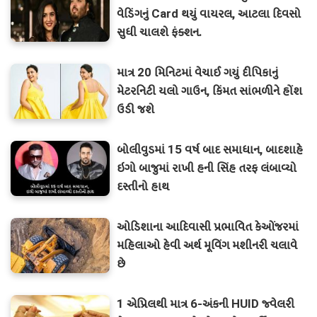
વેડિંગનું Card થયું વાયરલ, આટલા દિવસો
સુધી ચાલશે ફંક્શન.
માત્ર 20 મિનિટમાં વેચાઈ ગયું દીપિકાનું
મેટરનિટી યલો ગાઉન, કિંમત સાંભળીને હોંશ
ઉડી જશે
બોલીવુડમાં 15 વર્ષ બાદ સમાધાન, બાદશાહે
ઇગો બાજુમાં રાખી હની સિંહ તરફ લંબાવ્યો
દસ્તીનો હાથ
ઓડિશાના આદિવાસી પ્રભાવિત કેઓંજરમાં
મહિલાઓ હેવી અર્થ મૂવિંગ મશીનરી ચલાવે
છે
1 એપ્રિલથી માત્ર 6-અંકની HUID જ્વેલરી