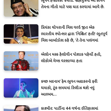
ભૂપેન હજારિકા જયંતી: બ્રહ્મપુત્રના આ કવિને
તેમના ગીતો માટે પણ યાદ કરવામાં આવે છે.
પ્રિયંકા ચોપરાની મિસ વર્લ્ડ જીત એક
ભારતીય સ્પોન્સર દ્વારા 'નિશ્ચિત' હતી! ભૂતપૂર્વ
મિસ બાર્બાડોસ કહે છે, 'તે તેના પલંગમાં
નાસ્તો કરતી હતી.
એલોન મસ્ક હેલોવીન પોશાક પહેર્યો હતો,
લોકોએ મેમ્સ વરસાવ્યા હતા
કચ્છ બદનામ' ફેમ ભુવન બદ્યાકરનો ફરી
ધમાકો, ટૂંક સમયમાં રિલીઝ થશે નવું
આલ્બમ...
કાશ્મીર: પાર્ટીના 44 વર્ષના ઈતિહાસમાં