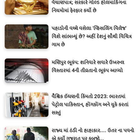
વેચાણપાત્ર; સરકારે ગોલ્ડ હોલમાર્કિંગના
નિયમોમાં ફેરફાર કર્યો છે
પહાડોની વચ્ચે વસેલા 'વ્હિસલિંગ વિલેજ'
વિશે સાંભળ્યું છે? અહીં દેશનું સૌથી વિચિત્ર
ગામ છે
મણિપુર ભૂકંપ: શનિવારે સવારે ઉખરુલ
વિસ્તારમાં 4ની તીવ્રતાનો ભૂકંપ આવ્યો
વૈશ્વિક ઇંધણની કિંમતો 2023: ભારતમાં
પેટ્રોલ પાકિસ્તાન, હોંગકોંગ અને યુકે કરતાં
સસ્તું
રાજ્ય માં ઠંડી નો હાહાકાર.... ઉતર ના પવનો
એ કર્યો ગુજરાત પર કબજો...