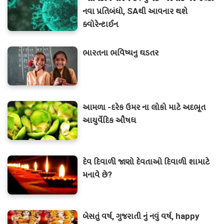
નવા પ્રતિબંધો, SAથી આવનાર થશે
ક્વોરેન્ટાઈન
ભારતના ભવિષ્યનુ ઘડતર
આમળા -દરેક ઉમર ના લોકો માટે અદભૂત
આયુર્વેદિક ઔષધ
દેવ દિવાળી જાણો દેવતાઓ દિવાળી શામાટે
મનાવે છે?
બેસતું વર્ષ, ગુજરાતી નું નવું વર્ષ, happy