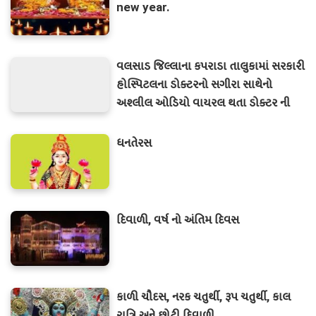
new year.
વલસાડ જિલ્લાના કપરાડા તાલુકામાં સરકારી
હોસ્પિટલના ડોક્ટરનો સગીરા સાથેનો
અશ્લીલ ઓડિયો વાયરલ થતા ડોક્ટર ની
કરવામાં આવી ધરપકડ
ધનતેરસ
દિવાળી, વર્ષ નો અંતિમ દિવસ
કાળી ચૌદસ, નરક ચતુર્થી, રૂપ ચતુર્થી, કાલ
રાત્રિ અને છોટી દિવાળી