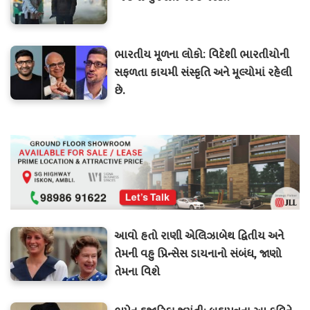
ભારતીય મૂળના લોકો: વિદેશી ભારતીયોની
સફળતા કાયમી સંસ્કૃતિ અને મૂલ્યોમાં રહેલી
છે.
આવો હતો રાણી એલિઝાબેથ દ્વિતીય અને
તેમની વહુ પ્રિન્સેસ ડાયનાનો સંબંધ, જાણો
તેમના વિશે