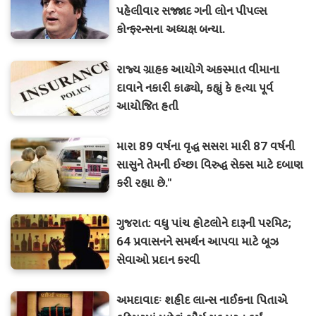
પહેલીવાર સજ્જાદ ગની લોન પીપલ્સ
કોન્ફરન્સના અધ્યક્ષ બન્યા.
રાજ્ય ગ્રાહક આયોગે અકસ્માત વીમાના
દાવાને નકારી કાઢ્યો, કહ્યું કે હત્યા પૂર્વ
આયોજિત હતી
મારા 89 વર્ષના વૃદ્ધ સસરા મારી 87 વર્ષની
સાસુને તેમની ઈચ્છા વિરુદ્ધ સેક્સ માટે દબાણ
કરી રહ્યા છે."
ગુજરાત: વધુ પાંચ હોટલોને દારૂની પરમિટ;
64 પ્રવાસનને સમર્થન આપવા માટે બૂઝ
સેવાઓ પ્રદાન કરવી
અમદાવાદઃ શહીદ લાન્સ નાઈકના પિતાએ