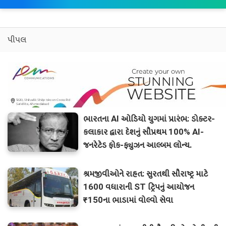
પીપલ
ભારતના AI ઓડિયો યુગમાં પ્રારંભ: ડોક્ટર-
કલાકાર દ્વારા દેશનું સૌપ્રથમ 100% AI-
જનરેટેડ ફોક-ફ્યુઝન આલ્બમ લોન્ચ.
શ્રમજીવીઓને રાહત: સુરતથી સૌરાષ્ટ્ર માટે
1600 વધારાની ST ટ્રિપનું આયોજન
₹150ના ભાડામાં વોલ્વો સેવા