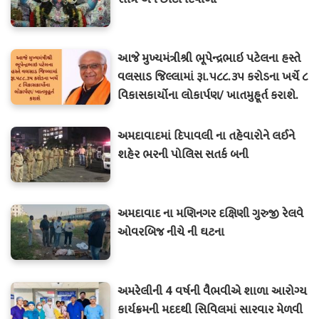
આજે મુખ્‍યમંત્રીશ્રી ભૂપેન્‍દ્રભાઇ પટેલના હસ્‍તે
વલસાડ જિલ્લામાં રૂા.૫૮૮.૩૫ કરોડના ખર્ચે ૮
વિકાસકાર્યોના લોકાર્પણ/ ખાતમુહૂર્ત કરાશે.
અમદાવાદમાં દિપાવલી ના તહેવારોને લઈને
શહેર ભરની પોલિસ સતર્ક બની
અમદાવાદ ના મણિનગર દક્ષિણી ગુરુજી રેલવે
ઓવરબિજ નીચે ની ઘટના
અમરેલીની 4 વર્ષની વૈભવીએ શાળા આરોગ્ય
કાર્યક્રમની મદદથી સિવિલમાં સારવાર મેળવી