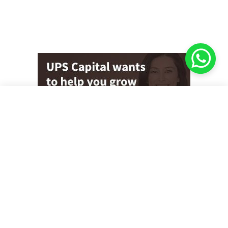
કલાક ન્યૂઝ
25
OPEN IN APP
Get 2x faster version
Just Trending
View More
રાજ્યમાં ધોરણ 9 અને 11ના વર્ગો આ તારીખથી થશે શરૂ: શિક્ષણ મંત્રી