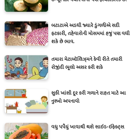
બટાટાએ અડધી જ્યારે ડુંગળીએ સદી
ફટકારી, તહેવારોની મોસમમાં હજું પણ વધી
શકે છે ભાવ.
તમારા મેટાબૉલિઝ્મને કેવી રીતે તમારી
રોજીંદી ભૂલો અસર કરી શકે
સુકી ખાંસી દૂર કરી ગળાને રાહત માટે આ
નુસ્ખો અપનાવો
વધુ પપૈયું ખાવાથી થશે સાઇડ-ઇફેક્ટ્સ