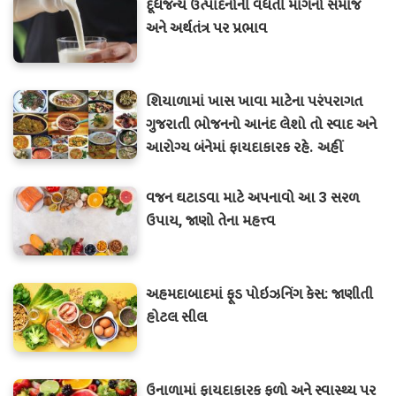
દૂધજન્ય ઉત્પાદનોની વધતી માંગનો સમાજ
અને અર્થતંત્ર પર પ્રભાવ
શિયાળામાં ખાસ ખાવા માટેના પરંપરાગત
ગુજરાતી ભોજનનો આનંદ લેશો તો સ્વાદ અને
આરોગ્ય બંનેમાં ફાયદાકારક રહે. અહીં
કેટલીક ખાસ શિયાળાની વાનગીઓ છે:
વજન ઘટાડવા માટે અપનાવો આ 3 સરળ
ઉપાય, જાણો તેના મહત્ત્વ
અહમદાબાદમાં ફૂડ પોઇઝનિંગ કેસ: જાણીતી
હોટલ સીલ
ઉનાળામાં ફાયદાકારક ફળો અને સ્વાસ્થ્ય પર