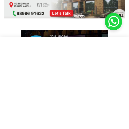
કલાક ન્યૂઝ
25
OPEN IN APP
Get 2x faster version
Just Trending
View More
અમદાવાદ: ગુજરાતમાં ભાગ્યે જ જોવા મળતી ગોળીબાર, શહેરની મધ્યમાં