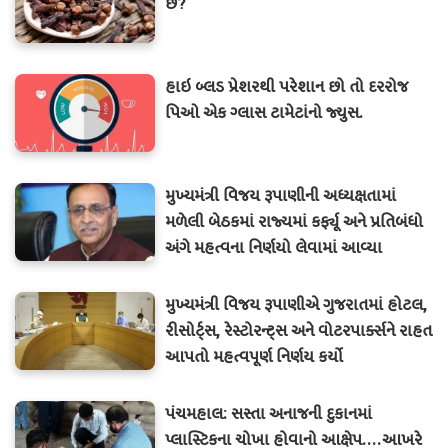
છે?
હાઇ બ્લડ પ્રેશરથી પરેશાન છો તો દરરોજ
પિઓ એક ગ્લાસ ટામેટાંનો જ્યુસ.
મુખ્યમંત્રી વિજય રૂપાણીની અધ્યક્ષતામાં
મળેલી બેઠકમાં રાજ્યમાં કર્ફ્યૂ અને પ્રતિબંધો
અંગે મહત્વના નિર્ણયો લેવામાં આવ્યા
મુખ્યમંત્રી વિજય રૂપાણીએ ગુજરાતમાં હોટલ,
રીસોર્ટ્સ, રેસ્ટોરન્ટ્સ અને વોટરપાર્ક્સને રાહત
આપતો મહત્વપૂર્ણ નિર્ણય કર્યો
પંચમહાલ: સસ્તા અનાજની દુકાનમાં
પ્લાસ્ટિકના ચોખા હોવાનો આક્ષેપ....આખરે