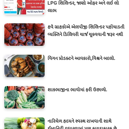
LPG સિલિન્ડર, જાણો ઓફર અને લઈ લો
લાભ
હવે ગ્રાહકોએ એલપીજી સિલિન્ડર પહોંચાડતી
વ્યક્તિને ડિલિવરી ચાર્જ ચૂકવવાની જરૂર નથી
વિગન પ્રોડક્ટને આવકારો,વિશ્વને બદલો.
શાકભાજીના ભાવોમાં ફરી ઉછાળો.
નારિયેળ હૃદયને સ્વસ્થ રાખવાની સાથે
ઈમ્યૂનિટી વધારવામાં પણ ફાયદાકારક છે.