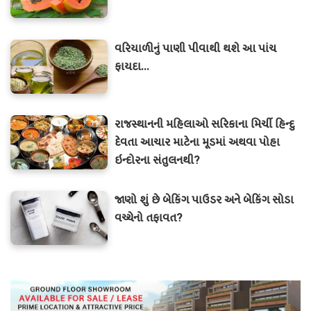
વરિયાળીનું પાણી પીવાથી થશે આ પાંચ
ફાયદા…
રાજસ્થાનની મહિલાઓ સરિકાના મિર્ચી હિન્દુ
દેવતા આચાર માટેના મૂડમાં અથવા પોહા
ઇન્દોરના સંતુલનથી?
જાણો શું છે બેકિંગ પાઉડર અને બેકિંગ સોડા
વચ્ચેનો તફાવત?