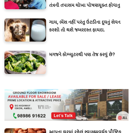
તંત્રની તપાસમ ચોખા પોષણયૂક્ત હોવાનુ
બહાર આવ્યુ.
ગાય, ભેંસ નહીં પરંતુ ઉંટડીના દૂધનું સેવન
કરશો તો થશે જબરદસ્ત ફાયદા.
મગજને કોમ્પ્યુટરથી પણ તેજ કરવું છે?
આપના ઘરમાં રહેલું સ્વાસ્થ્યવર્ધક પૌષ્ટિક