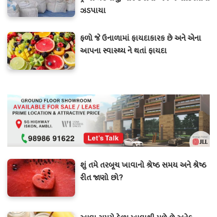
ઝડપાયા
ફળો જે ઉનાળામાં ફાયદાકારક છે અને એના
આપના સ્વાસ્થ્ય ને થતાં ફાયદા
શું તમે તરબૂચ ખાવાનો શ્રેષ્ઠ સમય અને શ્રેષ્ઠ
રીત જાણો છો?