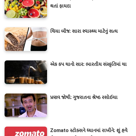
થતાં ફાયદા
ચિયા બીજ: સારા સ્વાસ્થ્ય માટેનું સત્ય
એક કપ ચાનો સાર: ભારતીય સંસ્કૃતિમાં ચા
પ્રણવ જોષી: ગુજરાતના શ્રેષ્ઠ રસોઇયા
Zomato સ્ટોક્સને ધ્યાનમાં રાખીને: શું હવે