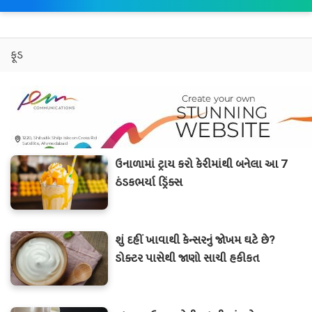
ફૂડ
ઉનાળામાં ટ્રાય કરો કેરીમાંથી બનેલા આ 7
ઠંડકભર્યા ડ્રિંક્સ
શું દહીં ખાવાથી કેન્સરનું જોખમ ઘટે છે?
ડોક્ટર પાસેથી જાણો સાચી હકીકત