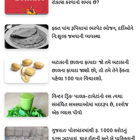
રોકાણ કરવાનો સમય છે?
ફક્ત પાંચ રૂપિયામાં ભરપેટ ભોજન, દર્દીઓને
નિ:શુલ્ક જમવાની વ્યવસ્થા
બટાકાની છાલના ફાયદાઃ જો તમે બટાકાની
છાલના ફાયદા જાણો છો, તો તમે તેને ફેંકતા
પહેલા 100 વાર વિચારશો.
વિન્ટર ડ્રિંકઃ પાલક-ટામેટાંનો રસ ત્વચા
સંબંધિત સમસ્યાઓમાં મદદરૂપ છે, દરરોજ
એક ગ્લાસ પીવો
ગુજરાતઃ પોરબંદરમાંથી રૂ. 1000 કરોડનું
ડ્રગ્સ ઝડપાયું, ચાર ઈરાની અને બે પાકિસ્તાની