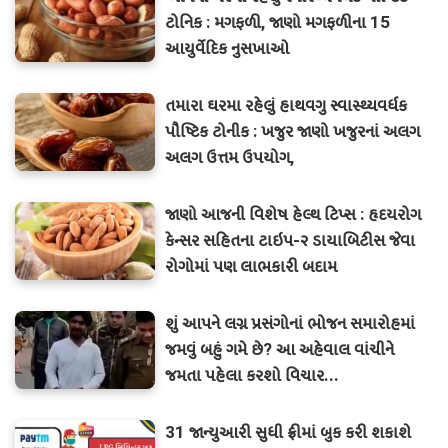
ટોનિક : મગફળી, જાણો મગફળીના 15
આયુર્વેદિક નુસખાઓ
તમારા ઘરમા રહેલું હાથવગુ સ્વાસ્થ્યવર્ધક
પૌષ્ટિક ટોનીક : ખજુર જાણો ખજુરનાં અલગ
અલગ ઉત્તમ ઉપયોગ,
જાણો આજની વિશેષ હેલ્થ ટિપ્સ : હૃદયરોગ
કેન્સર સહિતના ટાઇપ-૨ ડાયાબિટીસ જેવા
રોગોમાં પણ લાભકારી બદામ
શું આપને લગ્ન પ્રસંગોનાં ભોજન સમારોહમાં
જમવું બહું ગમે છે? આ અહેવાલ વાંચીને
જમતા પહેલા કરશો વિચાર...
31 જાન્યુઆરી સુધી ફ્રીમાં બુક કરી શકાશે