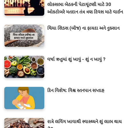
લોકસભા બેઠકની પેટાચૂંટણી માટે 30
ઓકટોબરે મતદાન તંત્ર ત્રણ દિવસ માટે વાઈન
શોપ અને બાર બંધ
ચિયા સિડસ (બીજ) ના ફાયદા અને નુક્સાન
વર્ષા ઋતુમાં શું ખાવું - શું ન ખાવું ?
દિન વિશેષ: વિશ્વ સ્તનપાન સપ્તાહ
રાત્રે લવિંગ ખાવાથી સ્વાસ્થ્યને શું લાભ થાય