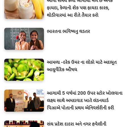
આવા સમયે કેળા ખાવાથી મળે છે અનેક
ફાયદા, કેળાનો શેક પણ ફાયદા કારક,
થોડીવારમાં આ રીતે તૈયાર કરો
ભારતના ભવિષ્યનુ ઘડતર
આમળા -દરેક ઉમર ના લોકો માટે અદભૂત
આયુર્વેદિક ઔષધ
આગામી 5 વર્ષમાં 200 ઉપર સ્ટોર ખોલવાના
લક્ષ્ય સાથે અમદાવાદ ખાતે લંડનયાર્ડ
પિઝાએ પોતાની પ્રથમ એનિવર્સરીની કરી
ઉજવણી.
સંઘ પ્રદેશ દાદરા અને નગર હવેલીની