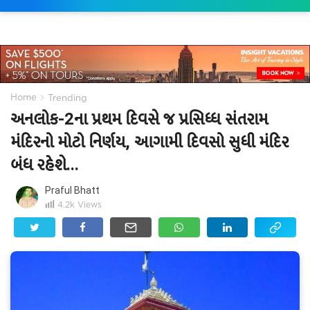
›
Home
Trending
અનલોક-2ના પ્રથમ દિવસે જ પ્રસિધ્ધ સંતરામ
મંદિરનો મોટો નિર્ણય, આગામી દિવસો સુધી મંદિર
બંધ રહેશે...
Praful Bhatt
4.2k
Views