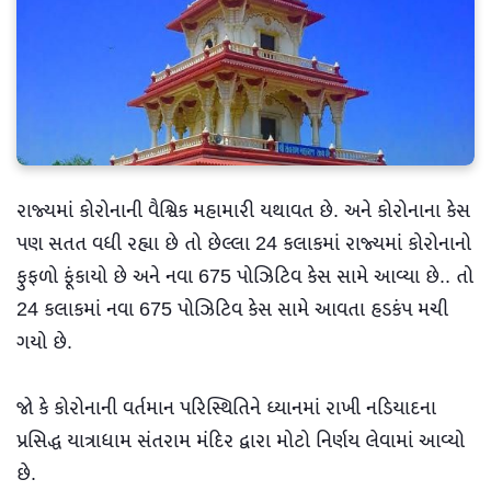
રાજ્યમાં કોરોનાની વૈશ્વિક મહામારી યથાવત છે. અને કોરોનાના કેસ
પણ સતત વધી રહ્યા છે તો છેલ્લા 24 કલાકમાં રાજ્યમાં કોરોનાનો
ફુફળો ફૂંકાયો છે અને નવા 675 પોઝિટિવ કેસ સામે આવ્યા છે.. તો
24 કલાકમાં નવા 675 પોઝિટિવ કેસ સામે આવતા હડકંપ મચી
ગયો છે.
જો કે કોરોનાની વર્તમાન પરિસ્થિતિને ધ્યાનમાં રાખી નડિયાદના
પ્રસિદ્ધ યાત્રાધામ સંતરામ મંદિર દ્વારા મોટો નિર્ણય લેવામાં આવ્યો
છે.