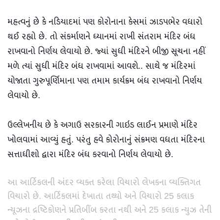
મહત્વનું છે કે નડિયાદમાં પણ કોરોનાના કેસમાં ઝાડપભેર વધારો
થઈ રહ્યો છે. તો સંકર્માણને ધ્યાનમાં રાખી સંતરામ મંદિર બંધ
રાખવાનો નિર્ણય લેવાયો છે. જ્યાં સુધી મંદિરને બીજી સૂચના નહીં
મળે ત્યાં સુધી મંદિર બંધ રાખવામાં આવશે.. સાથે જ મંદિરમાં
યોજાતા ગુરુપૂર્ણિમાના પણ તમામ કાર્યક્રમ બંધ રાખવાનો નિર્ણય
લેવાયો છે.
ઉલ્લેખનીય છે કે અગાઉ સરકારની ગાઇડ લાઈન પ્રમાણે મંદિર
ખોલવામાં આવ્યું હતું. પરંતુ હવે કોરોનાનું સંક્રમણ વધતા મંદિરના
સત્તાધીશો દ્વારા મંદિર બંધ કરવાનો નિર્ણય લેવાયો છે.
આ આર્ટિકલની અંદર વ્યક્ત કરેલા વિચારો લેખકના વ્યક્તિગત
વિચારો છે. આર્ટિકલમાં દેખાતા તથ્યો અને વિચારો 25 કલાક
ન્યૂઝના દ્રષ્ટિકોણને પ્રતિબીંબ કરતા નથી અને 25 કલાક ન્યુઝ તેની