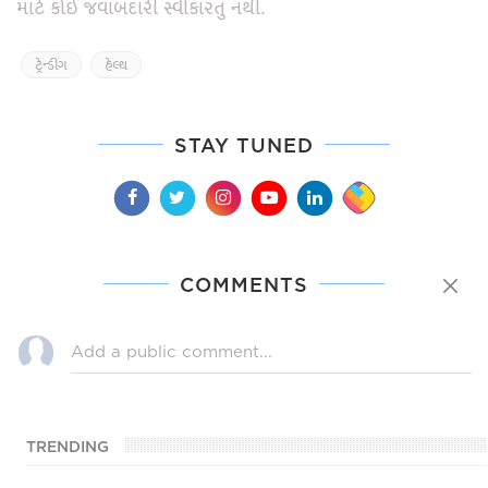
માટે કોઈ જવાબદારી સ્વીકારતું નથી.
ટ્રેન્ડીંગ
હેલ્થ
STAY TUNED
COMMENTS
TRENDING