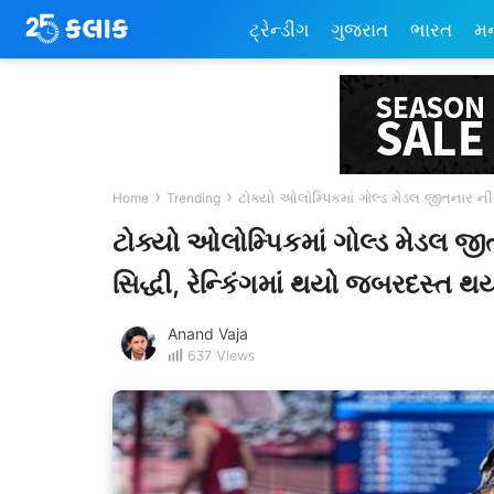
ટ્રેન્ડીંગ
ગુજરાત
ભારત
મ
›
›
ટોક્યો ઓલોમ્પિકમાં ગોલ્ડ મેડલ જીતનાર ન
Home
Trending
ટોક્યો ઓલોમ્પિકમાં ગોલ્ડ મેડલ 
સિદ્ધી, રેન્કિંગમાં થયો જબરદસ્ત થ
Anand Vaja
637
Views