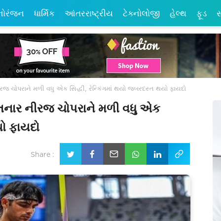
નોરંજન
ધાર્મિક
આંતરરાષ્ટ્રીય
ટેક્નોલોજી
હેલ્થ
ફૂડ
સ
ીરજ ચોપરાને મળી વધુ એક સિદ્ધી, રેન્કિંગમાં થયો જબરદસ્ત થયો ફાયદો
જીતનાર નીરજ ચોપરાને મળી વધુ એક
યો ફાયદો
Share :