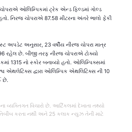
ોપરાએ ઓલિમ્પિકમાં ટ્રેક એન્ડ ફિલ્ડમાં ગોલ્ડ
તો. નિરજ ચોપરાએ 87.58 મીટરના અંતરે ભાલો ફેંકી
.
ેટેસ્ટ અપડેટ અનુસાર, 23 વર્ષીય નીરજ ચોપરા માત્ર
1396 રહેલ છે. બીજી તરફ નીરજ ચોપરાએ ટોક્યો
ેંકમાં 1315 નો સ્કોર બનાવ્યો હતો. ઓલિમ્પિક્સમાં
વિશ્વ એથલેટિક્સ દ્વારા ઓલિમ્પિક એથલિટિક્સ ની 10
ઈ છે.
 વ્યક્તિગત વિચારો છે. આર્ટિકલમાં દેખાતા તથ્યો
રતિબીંબ કરતા નથી અને 25 કલાક ન્યુઝ તેની માટે