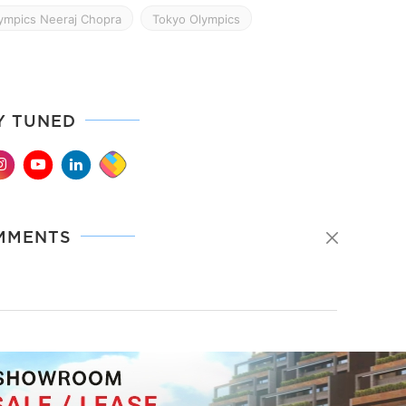
ympics Neeraj Chopra
Tokyo Olympics
Y TUNED
MMENTS