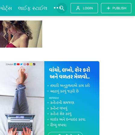
•••
્પોર્ટ્સ
લાઈફ સ્ટાઈલ
LOGIN
PUBLISH