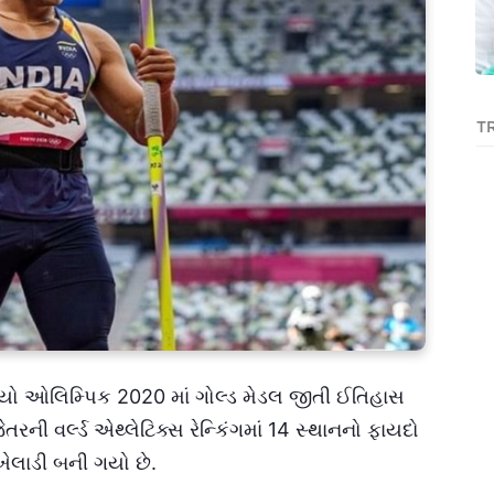
T
ક્યો ઓલિમ્પિક 2020 માં ગોલ્ડ મેડલ જીતી ઈતિહાસ
રની વર્લ્ડ એથ્લેટિક્સ રેન્કિંગમાં 14 સ્થાનનો ફાયદો
ખેલાડી બની ગયો છે.