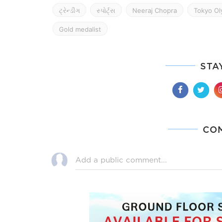
ટ્રેન્ડીંગ
સ્પોર્ટ્સ
Neeraj Chopra
Tokyo Ol
Gold medalist
STA
CO