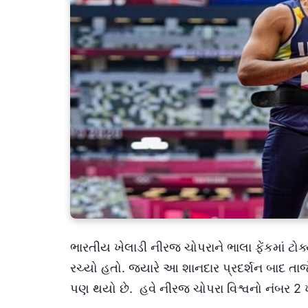
ભારતીય ખેલાડી નીરજ ચોપરાને ભાલા ફેંકમાં ટો
રચ્યો હતો. જ્યારે આ શાનદાર પ્રદર્શન બાદ તાજેત
પણ થયો છે. હવે નીરજ ચોપરા વિશ્વનો નંબર 2 