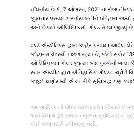
નોંધનીય છે કે, 7 ઓગસ્ટ, 2021 ના રોજ નીરજ ચ
જીતનાર પ્રથમ ભારતીય બનીને ઇતિહાસ રચ્યો હ
અને ટોક્યો ઓલિમ્પિકમાં ગોલ્ડ મેડલ જીત્યું છે
વર્લ્ડ એથ્લેટિક્સ દ્વારા જાહેર કરવામાં આવેલ લ
જોહાન્સ વેટરથી પાછળ રહ્યા છે, જેનો સ્કોર 
ઓલિમ્પિકમાં ગોલ્ડ જીત્યા બાદ પુરુષોની ભાલા ફ
સ્ટાર એથ્લીટ દ્વારા ઐતિહાસિક ગોલ્ડન થ્રોને 
જાદુઈ ક્ષણોમાંથી એક તરીકે સૂચિબદ્ધ પણ કરા
આ આર્ટિકલની અંદર વ્યક્ત કરેલા વિચારો લેખકના
અને વિચારો 25 કલાક ન્યૂઝના દ્રષ્ટિકોણને પ્
કોઈ જવાબદારી સ્વીકારતું નથી.