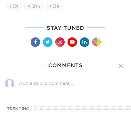
ટ્રેન્ડીંગ
મનોરંજન
સ્પોર્ટ્સ
STAY TUNED
COMMENTS
TRENDING