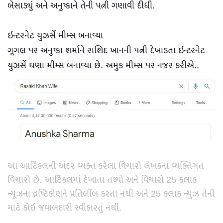
બેસાડ્યું અને અનુષ્કાને તેની પત્ની ગણાવી દીધી.
ઇન્ટરનેટ યુઝર્સે મીમ્સ બનાવ્યા
ગૂગલ પર અનુષ્કા શર્માને રાશિદ ખાનની પત્ની દેખાડતા ઇન્ટરનેટ
યુઝર્સે ઘણા મીમ્સ બનાવ્યા છે. અમુક મીમ્સ પર નજર કરીએ..
આ આર્ટિકલની અંદર વ્યક્ત કરેલા વિચારો લેખકના વ્યક્તિગત
વિચારો છે. આર્ટિકલમાં દેખાતા તથ્યો અને વિચારો 25 કલાક
ન્યૂઝના દ્રષ્ટિકોણને પ્રતિબીંબ કરતા નથી અને 25 કલાક ન્યુઝ તેની
માટે કોઈ જવાબદારી સ્વીકારતું નથી.