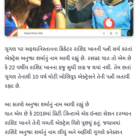
ગૂગલ પર અફઘાનિસ્તાનના ક્રિકેટર રાશિદ ખાનની પત્ની સર્ચ કરતાં
એક્ટ્રેસ અનુષ્કા શર્માનું નામ આવી રહ્યું છે. રસપ્રદ વાત તો એમ છે
કે 22 વર્ષીય રાશિદ ખાનના હજુ સુધી લગ્ન જ થયાં નથી. તેમ છતાં
ગૂગલ તેનાથી 10 વર્ષ મોટી બોલિવૂડ એક્ટ્રેસને તેની પત્ની બતાવી
રહ્યા છે.
આ કારણે અનુષ્કા શર્માનું નામ આવી રહ્યું છે
વાત એમ છે કે 2018માં પ્રિટી ઝિન્ટાએ એક ઇન્સ્ટા સેશન દરમ્યાન
રાશિદ ખાનને તેની ગમતી એક્ટ્રેસ વિશે પૂછ્યું હતું. જવાબમાં
રાશિદે અનુષ્કા શર્માનું નામ લીધું અને અહીંથી ગૂગલે કનેક્શન