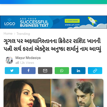
›
Home
Trending
ગૂગલ પર અફઘાનિસ્તાનના ક્રિકેટર રાશિદ ખાનની
પત્ની સર્ચ કરતાં એક્ટ્રેસ અનુષ્કા શર્માનું નામ આવ્યું
Mayur Modasiya
1.2k
Views