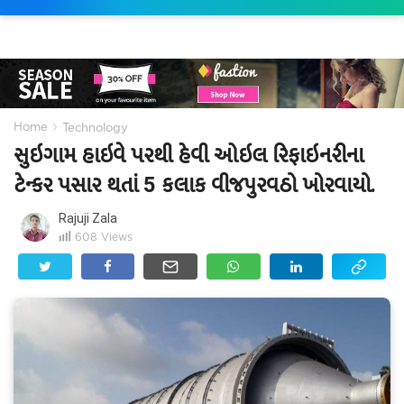
›
Home
Technology
સુઇગામ હાઇવે પરથી હેવી ઓઇલ રિફાઇનરીના
ટેન્કર પસાર થતાં 5 કલાક વીજપુરવઠો ખોરવાયો.
Rajuji Zala
608
Views