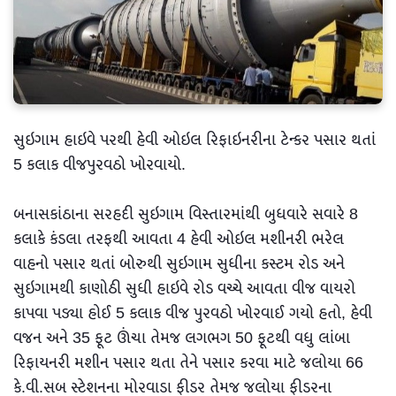
સુઇગામ હાઇવે પરથી હેવી ઓઇલ રિફાઇનરીના ટેન્કર પસાર થતાં
5 કલાક વીજપુરવઠો ખોરવાયો.
બનાસકાંઠાના સરહદી સુઇગામ વિસ્તારમાંથી બુધવારે સવારે 8
કલાકે કંડલા તરફથી આવતા 4 હેવી ઓઇલ મશીનરી ભરેલ
વાહનો પસાર થતાં બોરુથી સુઇગામ સુધીના કસ્ટમ રોડ અને
સુઇગામથી કાણોઠી સુધી હાઇવે રોડ વચ્ચે આવતા વીજ વાયરો
કાપવા પડ્યા હોઈ 5 કલાક વીજ પુરવઠો ખોરવાઈ ગયો હતો, હેવી
વજન અને 35 ફૂટ ઊંચા તેમજ લગભગ 50 ફૂટથી વધુ લાંબા
રિફાયનરી મશીન પસાર થતા તેને પસાર કરવા માટે જલોયા 66
કે.વી.સબ સ્ટેશનના મોરવાડા ફીડર તેમજ જલોયા ફીડરના