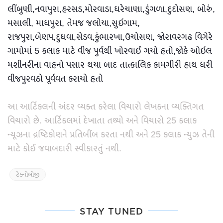
લીંબુણી,નવાપુરા,હરસડ,મોરવાડા,ધરેચાણા,ડુંગળા,દુદોસણ, બોરું,
મસાલી, માધપુરા, તેમજ જલોયા,સુઇગામ,
રાજપુરા,બેણપ,દુધવા,સેડવ,કુંભારખા,ઉચોસણ, જોરાવરગઢ વિગેરે
ગામોમાં 5 કલાક માટે વીજ પુર્વથી ખોરવાઈ ગયો હતો,જોકે ઓઇલ
મશીનરીના વાહનો પસાર થયા બાદ તાત્કાલિક કામગીરી હાથ ધરી
વીજપુરવઠો પૂર્વવત કરાયો હતો
આ આર્ટિકલની અંદર વ્યક્ત કરેલા વિચારો લેખકના વ્યક્તિગત
વિચારો છે. આર્ટિકલમાં દેખાતા તથ્યો અને વિચારો 25 કલાક
ન્યૂઝના દ્રષ્ટિકોણને પ્રતિબીંબ કરતા નથી અને 25 કલાક ન્યુઝ તેની
માટે કોઈ જવાબદારી સ્વીકારતું નથી.
ટેક્નોલોજી
STAY TUNED