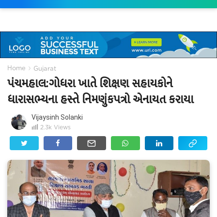
›
Home
Gujarat
પંચમહાલ:ગોધરા ખાતે શિક્ષણ સહાયકોને
ધારાસભ્યના હસ્તે નિમણુંકપત્રો એનાયત કરાયા
Vijaysinh Solanki
2.3k
Views