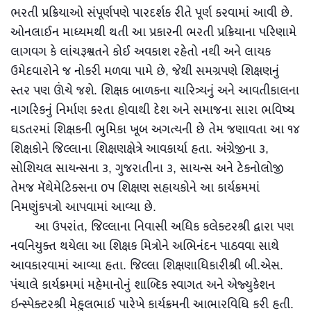
ભરતી પ્રક્રિયાઓ સંપૂર્ણપણે પારદર્શક રીતે પૂર્ણ કરવામાં આવી છે.
ઓનલાઈન માધ્યમથી થતી આ પ્રકારની ભરતી પ્રક્રિયાના પરિણામે
લાગવગ કે લાંચરૂશ્વતને કોઈ અવકાશ રહેતો નથી અને લાયક
ઉમેદવારોને જ નોકરી મળવા પામે છે, જેથી સમગ્રપણે શિક્ષણનું
સ્તર પણ ઊંચે જશે. શિક્ષક બાળકના ચારિત્ર્યનું અને આવતીકાલના
નાગરિકનું નિર્માણ કરતા હોવાથી દેશ અને સમાજના સારા ભવિષ્ય
ઘડતરમાં શિક્ષકની ભુમિકા ખૂબ અગત્યની છે તેમ જણાવતા આ ૧૪
શિક્ષકોને જિલ્લાના શિક્ષણક્ષેત્રે આવકાર્યા હતા. અંગ્રેજીના ૩,
સોશિયલ સાયન્સના ૩, ગુજરાતીના ૩, સાયન્સ અને ટેકનોલોજી
તેમજ મૅથેમેટિક્સના ૦૫ શિક્ષણ સહાયકોને આ કાર્યક્રમમાં
નિમણુંકપત્રો આપવામાં આવ્યા છે.
આ ઉપરાંત, જિલ્લાના નિવાસી અધિક કલેક્ટરશ્રી દ્વારા પણ
નવનિયુક્ત થયેલા આ શિક્ષક મિત્રોને અભિનંદન પાઠવવા સાથે
આવકારવામાં આવ્યા હતા. જિલ્લા શિક્ષણાધિકારીશ્રી બી.એસ.
પંચાલે કાર્યક્રમમાં મહેમાનોનું શાબ્દિક સ્વાગત અને એજ્યુકેશન
ઇન્સ્પેક્ટરશ્રી મેહુલભાઈ પારેખે કાર્યક્રમની આભારવિધિ કરી હતી.