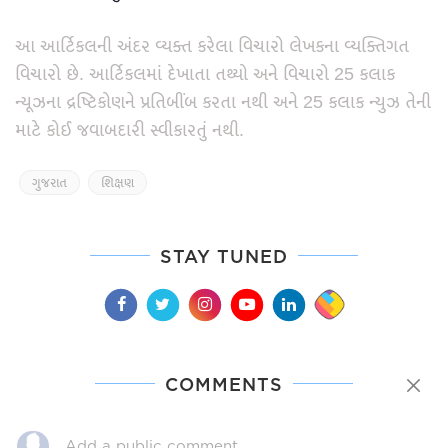
આ આર્ટિકલની અંદર વ્યક્ત કરેલા વિચારો લેખકના વ્યક્તિગત
વિચારો છે. આર્ટિકલમાં દેખાતા તથ્યો અને વિચારો 25 કલાક
ન્યૂઝના દ્રષ્ટિકોણને પ્રતિબીંબ કરતા નથી અને 25 કલાક ન્યુઝ તેની
માટે કોઈ જવાબદારી સ્વીકારતું નથી.
ગુજરાત
શિક્ષણ
STAY TUNED
COMMENTS