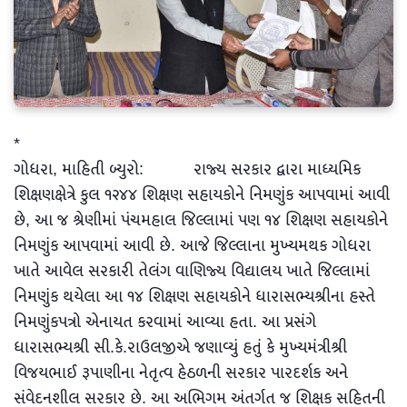
*
ગોધરા, માહિતી બ્યુરો: રાજ્ય સરકાર દ્વારા માધ્યમિક
શિક્ષણક્ષેત્રે કુલ ૧૨૪૪ શિક્ષણ સહાયકોને નિમણુંક આપવામાં આવી
છે, આ જ શ્રેણીમાં પંચમહાલ જિલ્લામાં પણ ૧૪ શિક્ષણ સહાયકોને
નિમણુંક આપવામાં આવી છે. આજે જિલ્લાના મુખ્યમથક ગોધરા
ખાતે આવેલ સરકારી તેલંગ વાણિજ્ય વિદ્યાલય ખાતે જિલ્લામાં
નિમણુંક થયેલા આ ૧૪ શિક્ષણ સહાયકોને ધારાસભ્યશ્રીના હસ્તે
નિમણુંકપત્રો એનાયત કરવામાં આવ્યા હતા. આ પ્રસંગે
ધારાસભ્યશ્રી સી.કે.રાઉલજીએ જણાવ્યું હતું કે મુખ્યમંત્રીશ્રી
વિજયભાઈ રૂપાણીના નેતૃત્વ હેઠળની સરકાર પારદર્શક અને
સંવેદનશીલ સરકાર છે. આ અભિગમ અંતર્ગત જ શિક્ષક સહિતની