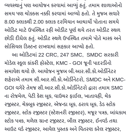
વ્યવસ્થાનું પણ આયોજન કરવામાં આવ્યું હતું. તમામ શાળાઓનો
સમય પણ ચોક્કસ નક્કી કરવામાં આવ્યો હતો. તે મુજબ સવારે
8.00 કલાકથી 2.00 કલાક દરમિયાન આચાર્યો પોતાના સમયે
ઓડિટ માટે ઉપસ્થિત રહી ઓડીટ પૂર્ણ થયે તરત ઓડીટ સ્થળ
છોડી દીધેલ હતું. ઓડીટ સ્થળે ઉપસ્થિત તમામે પોતે માસ્ક અને
સોસિયલ ડિસ્ટન્ટ રાખવામાં સહકાર આપ્યો હતો.
આ ઓડિટમાં 22 CRC, 247 SMC, SMDC સરકારી
મોડેલ સ્કૂલ કાંકરી હોસ્ટેલ, KMC - GOI જૂની પાદરડીનો
સમાવેશ થયો છે. આયોજન મુજબ બી.આર.સી.કો.ઓર્ડીનેટર
શહેરાએ તમામ સી.આર.સી.કો.ઓર્ડીનેટરો, SMDC અને KMC-
GOI વગેરે તેમજ સી.આર.સી.કો.ઓર્ડીનેટરો દ્વારા તમામ SMC
ના રોજમેળ, પેટી કેશ બૂક, વાઉચર ફાઈલ, ખાતાવહી, ચેક
રજીસ્ટર, ચેકબૂક રજીસ્ટર, એજન્ડા બૂક, ઠરાવ બૂક, ડેડ સ્ટોક
રજીસ્ટર, સ્ટોક રજીસ્ટર (સ્ટેશનરી રજીસ્ટર), મજૂર પત્રક, બાંધકામ
સ્ટોક પત્રક, મળેલ ગ્રાન્ટ રજીસ્ટર, બીલ રજીસ્ટર, ઈનવર્ડ તથા
આઉટ વર્ડ રજીસ્ટર, આવેલ પુસ્તક અને વિતરણ કરેલ રજીસ્ટર,