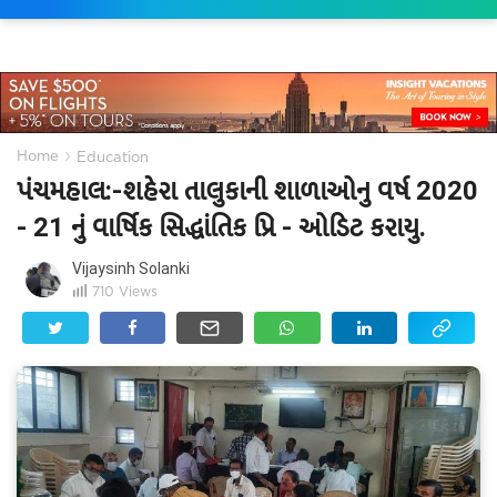
›
Home
Education
પંચમહાલ:-શહેરા તાલુકાની શાળાઓનુ વર્ષ 2020
- 21 નું વાર્ષિક સિદ્ધાંતિક પ્રિ - ઓડિટ કરાયુ.
Vijaysinh Solanki
710
Views