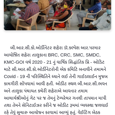
બી.આર.સી.કો.ઓર્ડીનેટર શહેરા ડૉ.કલ્પેશ આર.પરમાર
આયોજિત શહેરા તાલુકાના BRC, CRC, SMC, SMDC,
KMC-GOI વર્ષ 2020 - 21 નું વાર્ષિક સિદ્ધાંતિક પ્રિ - ઓડિટ
માટે સી.આર.સી.કો.ઓર્ડીનેટરોની એક કમિટિ બનાવીને તમામને
Covid - 19 ની પરિસ્થિતિને ધ્યાને લઈ તેની ગાઈડલાઈન મુજબ
કામગીરી સોંપવામાં આવી હતી. ઓડીટ સ્થળ બી.આર.સી.ભવન
અને તાલુકા પંચાયત કચેરી શહેરાએ આવનાર તમામ
આચાર્યશ્રીઓનું ગેટ પર જ તેમનું ટેમ્પરેચર ગનથી તાપમાન માપી
તથા તેમને સેનિટાઈઝર કરીને જ ઓડીટ રૂમમાં વ્યવસ્થા જળવાઈ
રહે તેવું સુચારુ આયોજન કરવામાં આવ્યું હતું. વેઈટિંગ બેઠક