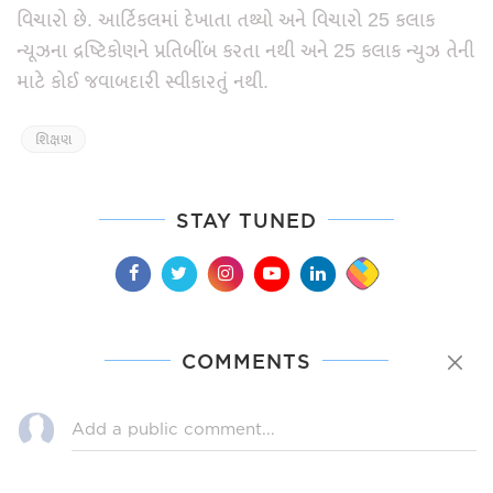
વિચારો છે. આર્ટિકલમાં દેખાતા તથ્યો અને વિચારો 25 કલાક
ન્યૂઝના દ્રષ્ટિકોણને પ્રતિબીંબ કરતા નથી અને 25 કલાક ન્યુઝ તેની
માટે કોઈ જવાબદારી સ્વીકારતું નથી.
શિક્ષણ
STAY TUNED
COMMENTS