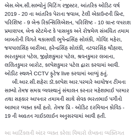
એસ.એમ.સી.સભ્યોનું મિટિંગ રજીસ્ટર, આંતરિક ઓડિટ વર્ષ
2019 - 20 ના આંતરિક પેરાના જવાબ, ટેલી એકાઉન્ટની પ્રિન્ટ,
પરિશિષ્ટ - 9 બેન્ક રિકન્સિલિએશન, પરિશિષ્ટ - 10 ગ્રાન્ટ વપરાશ
પ્રમાણપત્ર, બેન્ક સ્ટેટમેન્ટ કે પાસબુક અને રોજમેળ સંબધિત તમામ
બાબતોની વિગતે ચકાસણી ભુપેન્દ્રસિંહ સોલંકી, ગોવિંદ મહેરા,
જયપાલસિંહ બારીઆ, હરેન્દ્રસિંહ સોલંકી, નટવરસિંહ ચૌહાણ,
ભરતકુમાર પટેલ, જીજ્ઞેશકુમાર પટેલ, શ્રવનકુમાર લબાના,
લલિતકુમાર બારોટ, કલ્પેશકુમાર પટેલ દ્વારા કરવામાં આવી.
ઓડીટ સ્થળને CCTV ફુટેજ live કરવામાં આવ્યું હતું.
બી.આર.સી.શહેરા ડૉ.કલ્પેશ આર.પરમારે આયોજન ટીમના
સભ્યો તેમજ સમગ્ર વ્યવસ્થાનું સંચાલન કરનાર મહેશભાઈ પરમાર
તથા સહકાર આપનાર તમામની સાથે સેવક ભરતભાઈ પગીનો
આભાર વ્યક્ત કર્યો હતો. તેમજ પ્રિ - ઓડિટ દરમિયાન કોવિડ -
19 ની અદ્યતન ગાઈડલાઈન અનુસરવામાં આવી હતી.
આ આર્ટિકલની અંદર વ્યક્ત કરેલા વિચારો લેખકના વ્યક્તિગત