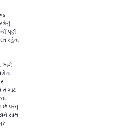
મજ
નોનું
યો પૂર્ણ
રત રહેવા
 અંગે
ોશેના
ીર
 તે માટે
રતા
છે પરંતુ
રજાને સાથ
્ર