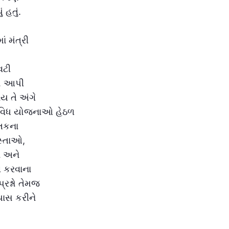
 હતું.
ં મંત્રી
વટી
શો આપી
ય તે અંગે
વિવિધ યોજનાઓ હેઠળ
તકના
સ્તાઓ,
 અને
ી કરવાના
રશ્નો તેમજ
યાસ કરીને