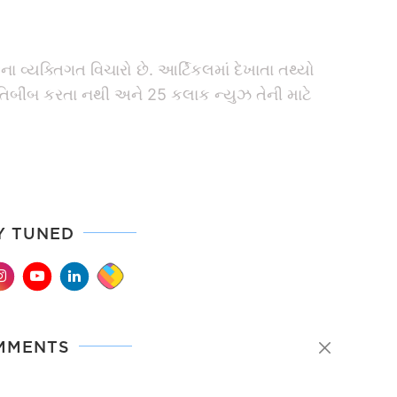
 વ્યક્તિગત વિચારો છે. આર્ટિકલમાં દેખાતા તથ્યો
રતિબીંબ કરતા નથી અને 25 કલાક ન્યુઝ તેની માટે
Y TUNED
MMENTS