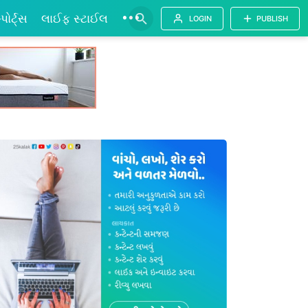
•••
્પોર્ટ્સ
લાઈફ સ્ટાઈલ
LOGIN
PUBLISH