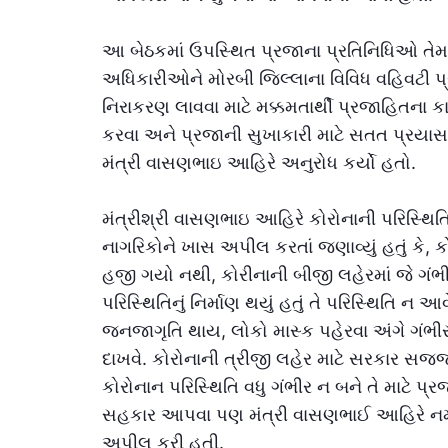
આ બેઠકમાં ઉપસ્થિત પ્રજાના પ્રતિનિધિઓ તે
અધિકારીઓને મોરબી જિલ્લાના વિવિધ વહિવટી પ્રશ્
નિરાકરણ લાવવા માટે મક્કમતાર્થી પ્રજાહિતના કાર્
કરવા અને પ્રજાની સુખાકારી માટે સતત પ્રયાસ
મંત્રી વાસણભાઇ આહિરે અનુરોધ કર્યો હતો.
મંત્રીશ્રી વાસણભાઇ આહિરે કોરોનાની પરિસ્થિતિ
નાગરિકોને ખાસ અપીલ કરતાં જણાવ્યું હતું કે, ક
હજી ગયો નથી, કોરીનાની બીજી લહેરમાં જે ગંભ
પરિસ્થિતિનું નિર્માણ થયું હતું તે પરિસ્થિતિ ન આવે
જનજાગૃતિ થાય, લોકો માસ્ક પહેરવા અંગે ગંભી
દાખવે. કોરોનાની ત્રીજી લહેર માટે સરકાર સજ્જ 
કોરોનાન પરિસ્થિતિ વધુ ગંભીર ન બને તે માટે પ્
સહકાર આપવા પણ મંત્રી વાસણભાઈ આહિરે નમ
અપીલ કરી હતી.