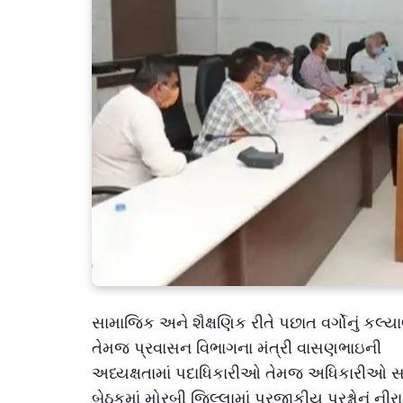
સામાજિક અને શૈક્ષણિક રીતે પછાત વર્ગોનું કલ્ય
તેમજ પ્રવાસન વિભાગના મંત્રી વાસણભાઇની
અધ્યક્ષતામાં પદાધિકારીઓ તેમજ અધિકારીઓ સ
બેઠકમાં મોરબી જિલ્લામાં પ્રજાકીય પ્રશ્નોનું ની