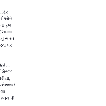
આહિરે
ારીઓને
ાના ફળ
ોંચાડવા
નું સતત
રવા પર
િહોરા,
ઈ મેરજા,
થરીયા,
ગ્નેશભાઈ
્લા
કેતન પી.