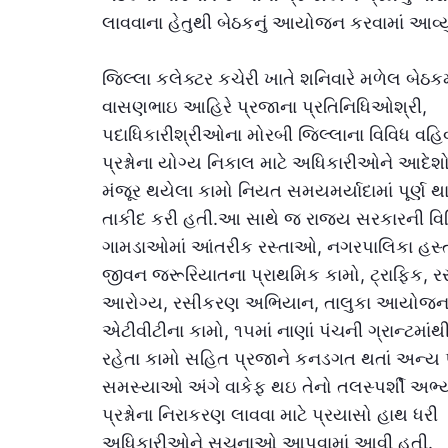
લાવવાના હેતુથી બેઠકનું આયોજન કરવામાં આવ્યું
જિલ્લા કલેક્ટર કચેરી ખાતે શનિવારે મળેલ બેઠકમા
વાસણભાઇ આહિરે પ્રજાના પ્રતિનિધિઓશ્રી,
પદાધિકારીશ્રીઓના મોરબી જિલ્લાના વિવિધ વહિ
પ્રશ્નોના યોગ્ય નિકાલ માટે અધિકારીઓને આદે
મંજૂર થયેલા કામો નિયત સમયમર્યાદામાં પૂર્ણ થા
તાકીદ કરી હતી.આ સાથે જ રાજ્ય સરકારની 
ગામડાઓમાં આંતરીક રસ્તાઓ, નગરપાલિકા હસ્
જીવન જરૂરિયાતના પ્રાથમિક કામો, ટ્રાફિક, ર
આરોગ્ય, રસીકરણ અભિયાન, તાલુકા આયોજન
એટીવીટીના કામો, ૧૫માં નાણાં પંચની ગ્રાન્ટમાંથ
રહેતા કામો સહિત પ્રજાને કનડગત થતાં અન્ય પ્
સમસ્યાઓ અંગે વાકેફ થઇ તેનો તલસ્પર્શી અભ્
પ્રશ્નોના નિરાકરણ લાવવા માટે પ્રયાસો હાથ ધરી
અધિકારીઓને સુચનાઓ આપવામાં આવી હતી.