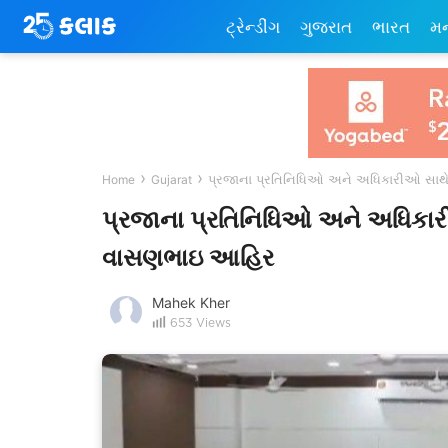
ટ્રેન્ડીંગ
ગુજરાત
ભારત
મ
›
›
પ્રજાના પ્રતિનિધિઓ અને અધિકારીઓ સાથ
Home
Gujarat
પ્રજાના પ્રતિનિધિઓ અને અધિકાર
વાસણભાઇ આહિર
Mahek Kher
653
Views