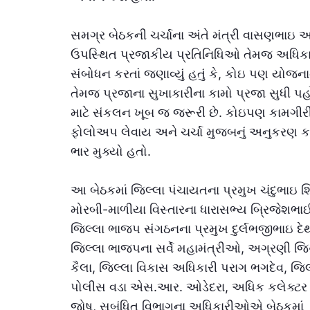
સમગ્ર બેઠકની ચર્ચાના અંતે મંત્રી વાસણભાઇ 
ઉપસ્થિત પ્રજાકીય પ્રતિનિધિઓ તેમજ અધિક
સંબોધન કરતાં જણાવ્યું હતું કે, કોઇ પણ યોજન
તેમજ પ્રજાના સુખાકારીના કામો પ્રજા સુધી પહ
માટે સંકલન ખૂબ જ જરૂરી છે. કોઇપણ કામગીરી
ફોલોઅપ લેવાય અને ચર્ચા મુજબનું અનુકરણ ક
ભાર મુક્યો હતો.
આ બેઠકમાં જિલ્લા પંચાયતના પ્રમુખ ચંદુભાઇ શ
મોરબી-માળીયા વિસ્તારના ધારાસભ્ય બ્રિજેશભા
જિલ્લા ભાજપ સંગઠનના પ્રમુખ દુર્લભજીભાઇ દે
જિલ્લા ભાજપના સર્વે મહામંત્રીઓ, અગ્રણી જિ
કૈલા, જિલ્લા વિકાસ અધિકારી પરાગ ભગદેવ, જિલ
પોલીસ વડા એસ.આર. ઓડેદરા, અધિક કલેક્ટર 
જોષ, સબંધિત વિભાગના અધિકારીઓએ બેઠકમાં