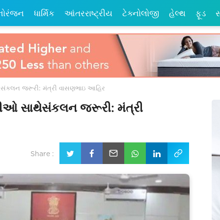
નોરંજન
ધાર્મિક
આંતરરાષ્ટ્રીય
ટેક્નોલોજી
હેલ્થ
ફૂડ
સ
ેસંકલન જરૂરી: મંત્રી વાસણભાઇ આહિર
ીઓ સાથેસંકલન જરૂરી: મંત્રી
Share :