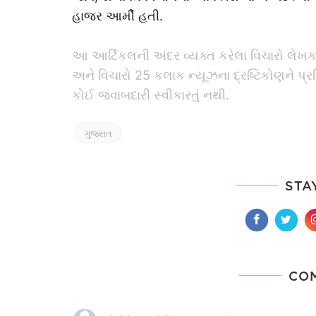
હાજર આર્મી હતી.
આ આર્ટિકલની અંદર વ્યક્ત કરેલા વિચારો લેખકના
અને વિચારો 25 કલાક ન્યૂઝના દ્રષ્ટિકોણને પ્
કોઈ જવાબદારી સ્વીકારતું નથી.
ગુજરાત
STA
CO