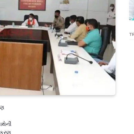
T
ાણ
ાથેની
રાકરણ