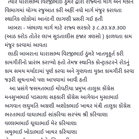
ત્યારે ધારાસભ્ય વિરજીભાઈ ઠુંમર દ્વારા રાજ્યના માર્ગ અને મકાન
વિભાગમાં યોગ્ય રજુઆત કરી અહીં નવો માર્ગ મંજુર કરાવતા
સ્થાનિક લોકોમાં આનંદની લાગણી પ્રસરી ગઈ હતી
બાબરા - ખંભાળા માર્ગ માટે રાજ્ય સરકારે રૂ ૮.૭૩.૪૭.૩૦૦
(આઠ કરોડ તોતેર લાખ સુડતાલીસ હજાર ત્રણસો ) ફાળવતા કામ
મંજુર કરવામાં આવતા
લાઠી બાબરાના ધારાસભ્ય વિરજીભાઈ ઠુંમરે ખાતમુહૂર્ત કરી
કામગીરીનો પ્રારંભ કરાવ્યો હતો તેમજ સ્થાનિક કોન્ટ્રાકટરને રોડનું
કામ સમય મર્યાદામાં પૂર્ણ કરવા અને ગુણવત્તા યુક્ત કામગીરી કરવા
જરૂરી સૂચનાઓ પણ આપવામાં આવી હતી
આ પ્રસંગે જસમતભાઈ ચોવટીયા પ્રમુખ તાલુકા કોંગ્રેસ
મનસુખભાઈ પડસાળા સહકારી કોંગ્રેસ આગેવાન મુસાભાઇ
અગવાન લઘુમતિ અગ્રણી અશોકભાઈ ખાચર મંત્રી તાલુકા કોંગ્રેસ
ભરતભાઇ વાઘાભાઈ સાંકરિયા સરપંચ શ્રી કરિયાણા
વલ્લભભાઈ ઘૂઘાભાઈ મેર કરિયાણા
બચુભાઈ ખોડાભાઈ ખાચર કરિયાણા