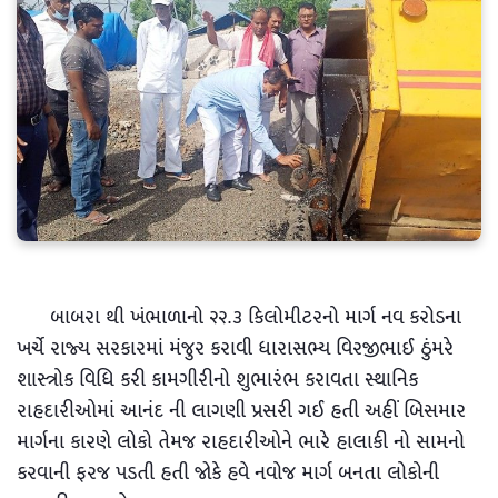
બાબરા થી ખંભાળાનો ૨૨.૩ કિલોમીટરનો માર્ગ નવ કરોડના
ખર્ચે રાજ્ય સરકારમાં મંજુર કરાવી ધારાસભ્ય વિરજીભાઈ ઠુંમરે
શાસ્ત્રોક વિધિ કરી કામગીરીનો શુભારંભ કરાવતા સ્થાનિક
રાહદારીઓમાં આનંદ ની લાગણી પ્રસરી ગઈ હતી અહીં બિસમાર
માર્ગના કારણે લોકો તેમજ રાહદારીઓને ભારે હાલાકી નો સામનો
કરવાની ફરજ પડતી હતી જોકે હવે નવોજ માર્ગ બનતા લોકોની