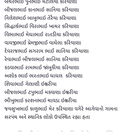
બેચરભાઈ પુનભાઈ મેટલિયા કરિયાણા
બીજલભાઈ કાનભાઈ સાનિયા કરિયાણા
નિલેશભાઈ બાબુભાઇ તેરૈયા કરિયાણા
સિદ્ધાર્થભાઈ વિરાભાઈ ખાચર કરિયાણા
વિભાભાઈ મેઘાભાઈ રાતડીયા કરિયાણા
વાઘજીભાઈ પ્રેમજીભાઈ વાઘેલા કરિયાણા
દેવરાજભાઈ સગરામ ભાઈ સાનિયા કરિયાણા
રેવાભાઈ બીજલભાઈ સાનિયા કરિયાણા
કડવાભાઈ રામભાઈ જાંબુકીયા કરિયાણા
અશોક ભાઈ ભરતભાઇ ધાધલ કરિયાણા
શિવાભાઈ ગેલાણી ઇશ્વરીયા
બીજલભાઈ ટપુભાઈ મકવાણા ઇશ્વરીયા
ભીખુભાઇ કરશનભાઇ ચાવડા ઇશ્વરીયા
જયસુખભાઈ કાળુભાઈ મેર કરિયાણા વગેરે આગેવાનો ગામના
સરપંચ અને સ્થાનિક લોકો ઉપસ્થિત રહ્યા હતા