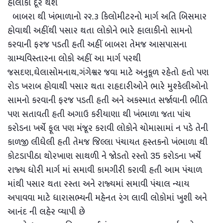
હાલાકી દૂર થશે
બાબરા થી ખંભાળાનો ૨૨.૩ કિલોમીટરનો માર્ગ અતિ બિસમાર
હોવાથી અહીંથી પસાર થતા લોકોને ભારે હાલાકીનો સામનો
કરવાની ફરજ પડતી હતી અહીં બાબરા તેમજ આસપાસના
ગ્રામ્યવિસ્તારના લોકો અહીં આ માર્ગ પરથી
જસદણ,ઘેલાસોમનાથ,ગંગેશ્વર જવા માટે અનુકૂળ રહેતો હતો પણ
રોડ ખરાબ હોવાથી પસાર થતા રાહદારીઓને ભારે મુશ્કેલીઓનો
સામનો કરવાની ફરજ પડતી હતી અને અકસ્માત સર્જાવાની ભીતિ
પણ સતાવતી હતી અગાઉ કરીયાણા થી ખંભાળા જતા પાંચ
કરોડના ખર્ચે ફૂલ પણ મંજૂર કરાવી લોકોને ચોમાસામાં ન પડે તેની
કાળજી લીધેલી હતી તેમજ જિલ્લા પંચાયત હસ્તકનો ખંભાળા થી
કોટડાપીઠા થોરખાણ સાથળી ને જોડતો રસ્તો 35 કરોડના ખર્ચે
રાજ્ય ધોરી માર્ગ માં સમાવી કામગીરી કરાવી હતી આમ પંચાળ
માંથી પસાર થતા રસ્તા અને રાજ્યમાં સમાવી પંચાલ ન્યાય
અપાવવા માટે ધારાસભ્યની મહેનત રંગ લાવી લોકોમાં ખુશી અને
આનંદ ની લહેર વ્યાપી છે