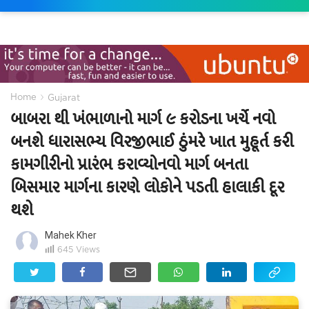
›
Home
Gujarat
બાબરા થી ખંભાળાનો માર્ગ ૯ કરોડના ખર્ચે નવો
બનશે ધારાસભ્ય વિરજીભાઈ ઠુંમરે ખાત મુહૂર્ત કરી
કામગીરીનો પ્રારંભ કરાવ્યોનવો માર્ગ બનતા
બિસમાર માર્ગના કારણે લોકોને પડતી હાલાકી દૂર
થશે
Mahek Kher
645
Views