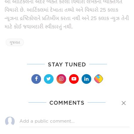
આ આર્ટિકલની અંદર વ્યક્ત કરેલા વિચારો લેખકના વ્યક્તિગત
વિચારો છે. આર્ટિકલમાં દેખાતા તથ્યો અને વિચારો 25 કલાક
ન્યૂઝના દ્રષ્ટિકોણને પ્રતિબીંબ કરતા નથી અને 25 કલાક ન્યુઝ તેની
માટે કોઈ જવાબદારી સ્વીકારતું નથી.
ગુજરાત
STAY TUNED
COMMENTS