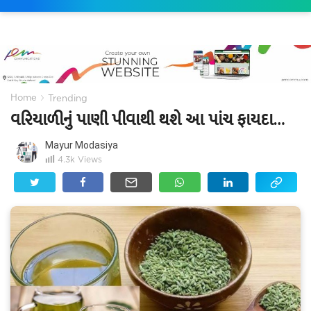
›
Home
Trending
વરિયાળીનું પાણી પીવાથી થશે આ પાંચ ફાયદા…
Mayur Modasiya
4.3k
Views