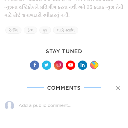
ન્યૂઝના દ્રષ્ટિકોણને પ્રતિબીંબ કરતા નથી અને 25 કલાક ન્યુઝ તેની
માટે કોઈ જવાબદારી સ્વીકારતું નથી.
ટ્રેન્ડીંગ
હેલ્થ
ફૂડ
લાઈફ સ્ટાઈલ
STAY TUNED
COMMENTS