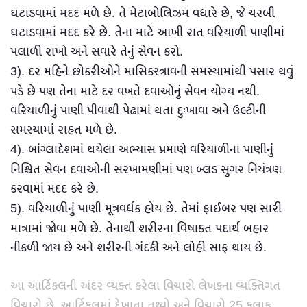
ઘટાડવામાં મદદ મળે છે. તે મેટાબોલિઝમ વધારે છે, જે ચરબી
ઘટાડવામાં મદદ કરે છે. તેના માટે આખી રાત વરિયાળી પાણીમાં
પલાળી રાખો અને સવારે તેનું સેવન કરો.
3).
દર મહિને છોકરીઓને માસિકસ્ત્રાવની સમસ્યામાંથી પસાર થવું
પડે છે પણ તેના માટે દર વખતે દવાઓનું સેવન યોગ્ય નથી.
વરિયાળીનું પાણી પીવાથી પેઢામાં થતા દુઃખાવા અને ઉલ્ટીની
સમસ્યામાં રાહત મળે છે.
4).
બાંગ્લાદેશમાં થયેલા અભ્યાસ પ્રમાણે વરિયાળીના પાણીનું
નિશ્ચિત સેવન દવાઓની સરખામણીમાં પણ બ્લડ સુગર નિયંત્રણ
કરવામાં મદદ કરે છે.
5).
વરિયાળીનું પાણી મૂત્રવર્ધક હોય છે. તેમાં ફાઈબર પણ સારી
માત્રામાં જોવા મળે છે. તેનાથી શરીરના વિષાક્ત પદાર્થ બહાર
નીકળી જાય છે અને શરીરની ગંદકી અને લોહી સાફ થાય છે.
આ આર્ટિકલની અંદર વ્યક્ત કરેલા વિચારો લેખકના વ્યક્તિગત
વિચારો છે. આર્ટિકલમાં દેખાતા તથ્યો અને વિચારો 25 કલાક