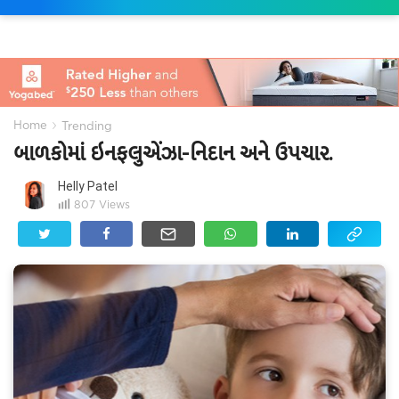
›
Home
Trending
બાળકોમાં ઇનફલુએંઝા-નિદાન અને ઉપચાર.
Helly Patel
807
Views