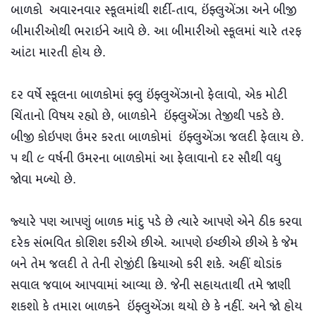
બાળકો અવારનવાર સ્કૂલમાંથી શર્દી-તાવ, ઇંફ્લુએંઝા અને બીજી
બીમારીઓથી ભરાઇને આવે છે. આ બીમારીઓ સ્કૂલમાં ચારે તરફ
આંટા મારતી હોય છે.
દર વર્ષે સ્કૂલના બાળકોમાં ફ્લુ ઇંફ્લુએંઝાનો ફેલાવો, એક મોટી
ચિંતાનો વિષય રહ્યો છે, બાળકોને ઇંફ્લુએંઝા તેજીથી પકડે છે.
બીજી કોઇપણ ઉંમર કરતા બાળકોમાં ઇંફ્લુએંઝા જલદી ફેલાય છે.
૫ થી ૯ વર્ષની ઉમરના બાળકોમાં આ ફેલાવાનો દર સૌથી વધુ
જોવા મળ્યો છે.
જ્યારે પણ આપણું બાળક માંદુ પડે છે ત્યારે આપણે એને ઠીક કરવા
દરેક સંભવિત કોશિશ કરીએ છીએ. આપણે ઇચ્છીએ છીએ કે જેમ
બને તેમ જલદી તે તેની રોજીંદી ક્રિયાઓ કરી શકે. અહીં થોડાંક
સવાલ જવાબ આપવામાં આવ્યા છે. જેની સહાયતાથી તમે જાણી
શકશો કે તમારા બાળકને ઇંફ્લુએંઝા થયો છે કે નહીં. અને જો હોય