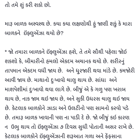
તો તમે શું કરી શકો છો.
મારૂ બાળક અસ્વસ્થ છે. કયા કયા લક્ષણોથી હું જાણી શકું કે મારા
બાળકને ઇંફ્લુએંઝા થયો છે?
* જો તમારા બાળકને ઇંફ્લુએંઝા હશે, તે તમે સૌથી પહેલા જોઇ
શકશો કે, બીમારીનો હમલો એકદમ અચાનક થયો છે. શરીરનું
તાપમાન એકદમ વધી જાય છે. અને ધુ્રજારી થવા માંડે છે. કમજોરી
આવી જાય છે. માથાનો દુઃખાવો ચાલુ થાય છે. સાંધા અને
માશપેશીમાં દુઃખાવો થવા લાગે છે. બીજું એ કે ગળુ પણ ખરાબ
થાય છે, નાક જામ થઇ જાય છે, અને સુકી ઉધરસ ચાલુ થઇ જાય
છે. કેટલાક બાળકોને ઝાડા અને ઉલટીનો પણ સામનો કરવો પડે
છે. તમારૂ બાળક ખાવાની પણ ના પાડી દે છે. જો બીજું કઇ કારણ
ન ઉભુ થાય તો ઇંફ્લુએંઝા ૭ દિવસ સુધી પોતાની અસર રાખે છે.
કેટલાક બાળકોને ઇંફ્લુએંઝાની શરૂઆત ગળા અને ફેંફસાના