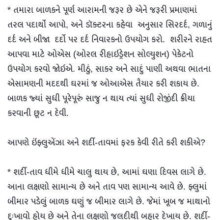
* તમારા બાળકને પૂર્ણ આરામની જરૂર છે એને જરૂરી પ્રમાણમાં
તરલ પદાર્થો આપો, અને ડૉક્ટરના કહેવા અનુસાર સિરદર્દ, ગળાનું
દર્દ અને બીજા દર્દો પર દર્દ નિવારકનો ઉપયોગ કરો. શરીરને રાહત
આપવા માટે ઓએસ (ઓરલ રીહાઇડ્રેશન સોલ્યુશન) પેકેટનો
ઉપયોગ કરવો જોઇએ. મીઠું, સાકર અને સાદું પાણી અથવા ભાતના
એસામણની મદદથી ઘરમાં જ ઓઆએસ તૈયાર કરી શકાય છે.
બાળક જ્યાં સુધી પૂરેપૂરું સાજુ ન થાય ત્યાં સુધી રોજીંદી ક્રીયા
કરવાની છૂટ ન દેવી.
આપણે ઇંફ્લુએંઝા અને શર્દી-તાવમાં ફરક કેવી રીતે કરી શકીએ?
* શર્દી-તાવ ધીમે ધીમે ચાલુ થાય છે, આમાં ઘણા દિવસ લાગે છે.
આના લક્ષણો સામાન્ય છે અને તાવ પણ સામાન્ય આવે છે. ફ્લુમાં
બીમાર પડેલું બાળક ઘણું જ બીમાર લાગે છે. જેમાં ખૂબ જ માથાનો
દુઃખાવો હોય છે અને તેના લક્ષણો જલદીથી બહાર દેખાય છે. શર્દી-