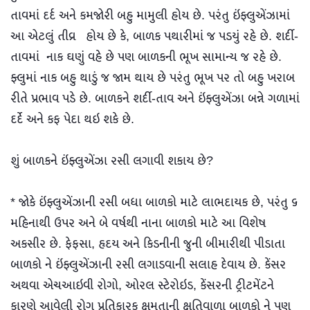
તાવમાં દર્દ અને કમજોરી બહુ મામુલી હોય છે. પરંતુ ઇંફ્લુએંઝામાં
આ એટલું તીવ્ર હોય છે કે, બાળક પથારીમાં જ પડયું રહે છે. શર્દી-
તાવમાં નાક ઘણું વહે છે પણ બાળકની ભૂખ સામાન્ય જ રહે છે.
ફ્લુમાં નાક બહુ થાડું જ જામ થાય છે પરંતુ ભૂખ પર તો બહુ ખરાબ
રીતે પ્રભાવ પડે છે. બાળકને શર્દી-તાવ અને ઇંફ્લુએંઝા બન્ને ગળામાં
દર્દે અને કફ પેદા થઇ શકે છે.
શું બાળકને ઇંફ્લુએંઝા રસી લગાવી શકાય છે?
* જોકે ઇંફ્લુએંઝાની રસી બધા બાળકો માટે લાભદાયક છે, પરંતુ ૬
મહિનાથી ઉપર અને બે વર્ષથી નાના બાળકો માટે આ વિશેષ
અકસીર છે. ફેફસા, હૃદય અને કિડનીની જુની બીમારીથી પીડાતા
બાળકો ને ઇંફ્લુએંઝાની રસી લગાડવાની સલાહ દેવાય છે. કેંસર
અથવા એચઆઇવી રોગો, ઓરલ સ્ટેરોઇડ, કેંસરની ટ્રીટમેંટને
કારણે આવેલી રોગ પ્રતિકારક ક્ષમતાની ક્ષતિવાળા બાળકો ને પણ