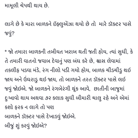
મામૂલી ચેપથી થાય છે.
લાગે છે કે મારા બાળકને ઇંફ્લુએંઝા થયો છે તો મારે ડૉક્ટર પાસે
જવું?
* જો તમારા બાળકની તબીયત ખરાબ થતી જતી હોય, ત્યાં સુધી, કે
તે તમારી વાતનો જવાબ દેવાનું પણ બંધ કરે છે, શ્વાસ લેવામાં
તકલીફ પડવા મંડે, રંગ નીલો પડી ગયો હોય, બાળક ચીડચીડુ થઇ
જાય અને ઉંઘરાડુ થઇ જાય, તો બાળકને તરત ડૉક્ટર પાસે લઇ
જવું જોઇએ. જો બાળકને રંગબેરંગી થૂંક આવે, છાતીની બાજુમાં
દુઃખાવો થાય અથવા ૭૨ કલાક સુધી બીમારી ચાલુ રહે અને એમાં
કશો ફરક ન લાગે તો પણ
બાળકને ડૉક્ટર પાસે દેખાડવું જોઇએ.
બીજું શું કરવું જોઇએ?