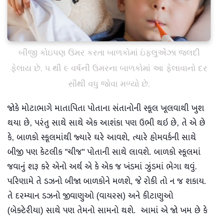
બીજી કોઇપણ ઉંમર કરતા બાળકોમાં ઇંફ્લુએંઝા જલદી
ફેલાય છે. ૫ થી ૯ વર્ષની ઉમરના બાળકોમાં આ ફેલાવાનો દર
સૌથી વધુ જોવા મળ્યો છે.
જોકે મોટાભાગે માતાપિતા પોતાના સંતાનોની સ્કૂલ ખૂલવાથી ખુશ
થયા છે, પરંતુ સાથે સાથે એક આશંકા પણ ઉભી થઇ છે, તે એ છે
કે, બાળકો સ્કૂલમાંથી જ્યારે ઘરે આવશે, ત્યારે હોમવર્કની સાથે
બીજી પણ કેટલીક ''ચીજ'' પોતાની સાથે લાવશે. બાળકો સ્કૂલમાં
જવાનું શરૂ કરે એનો અર્થ એ કે એક જ ખંડમાં ઝુંડમાં ભેગા થવું.
પરિણામે તે ડઝનો બીજા બાળકોને મળશે, જે રોકી તો ન જ શકાય.
તે દરમ્યાન ડઝનો જીવાણુઓ (વાયરસ) અને કીટાણુઓ
(બેક્ટેરીયા) સાથે પણ તેમનો સામનો થશે. આમાં એ જો ખમ છે કે