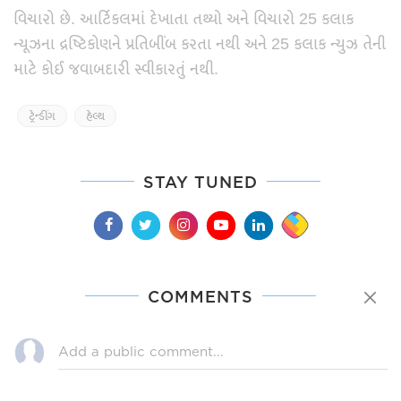
વિચારો છે. આર્ટિકલમાં દેખાતા તથ્યો અને વિચારો 25 કલાક
ન્યૂઝના દ્રષ્ટિકોણને પ્રતિબીંબ કરતા નથી અને 25 કલાક ન્યુઝ તેની
માટે કોઈ જવાબદારી સ્વીકારતું નથી.
ટ્રેન્ડીંગ
હેલ્થ
STAY TUNED
COMMENTS