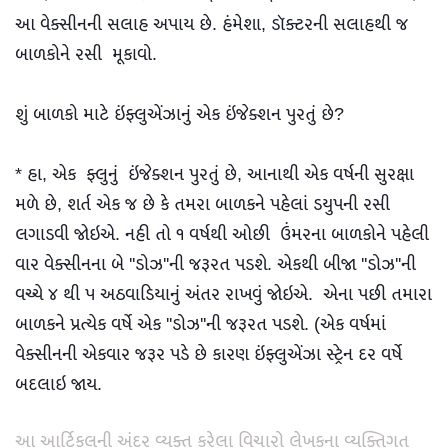
આ વેક્સીનની સલાહ અપાય છે. હંમેશા, ડૉક્ટરની સલાહથી જ
બાળકોને રસી મૂકાવો.
શું બાળકો માટે ઇંફ્લુએંઝાનું એક ઇંજેક્શન પુરતું છે?
* હા, એક ફ્લુનું ઇંજેક્શન પુરતું છે, આનાથી એક વર્ષની સુરક્ષા
મળે છે, શર્ત એક જ છે કે તમરા બાળકને પહેલાં ડયુપની રસી
લગાડવી જોઇએ. નહી તો ૧ વર્ષથી ઓછી ઉંમરના બાળકોને પહેલી
વાર વેક્સીનના બે ''ડોઝ''ની જરૂરત પડશે. એકથી બીજા ''ડોઝ''ની
વચ્ચે ૪ થી ૫ અઠવાડિયાનું અંતર રાખવું જોઇએ. એના પછી તમારા
બાળકને પ્રત્યેક વર્ષે એક ''ડોઝ''ની જરૂરત પડશે. (એક વર્ષમાં
વેક્સીનની એકવાર જરૂર પડે છે કારણ ઇંફ્લુએંઝા સ્ટ્રેન દર વર્ષે
બદલાઇ જાય.
આ આર્ટિકલની અંદર વ્યક્ત કરેલા વિચારો લેખકના વ્યક્તિગત