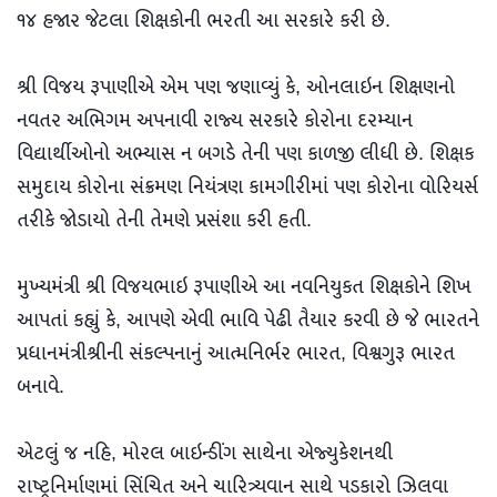
૧૪ હજાર જેટલા શિક્ષકોની ભરતી આ સરકારે કરી છે.
શ્રી વિજય રૂપાણીએ એમ પણ જણાવ્યું કે, ઓનલાઇન શિક્ષણનો
નવતર અભિગમ અપનાવી રાજ્ય સરકારે કોરોના દરમ્યાન
વિદ્યાર્થીઓનો અભ્યાસ ન બગડે તેની પણ કાળજી લીધી છે. શિક્ષક
સમુદાય કોરોના સંક્રમણ નિયંત્રણ કામગીરીમાં પણ કોરોના વોરિયર્સ
તરીકે જોડાયો તેની તેમણે પ્રસંશા કરી હતી.
મુખ્યમંત્રી શ્રી વિજયભાઇ રૂપાણીએ આ નવનિયુકત શિક્ષકોને શિખ
આપતાં કહ્યું કે, આપણે એવી ભાવિ પેઢી તૈયાર કરવી છે જે ભારતને
પ્રધાનમંત્રીશ્રીની સંકલ્પનાનું આત્મનિર્ભર ભારત, વિશ્વગુરૂ ભારત
બનાવે.
એટલું જ નહિ, મોરલ બાઇન્ડીંગ સાથેના એજ્યુકેશનથી
રાષ્ટ્રનિર્માણમાં સિંચિત અને ચારિત્ર્યવાન સાથે પડકારો ઝિલવા