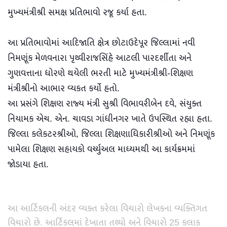
મુખ્યમંત્રીશ્રી સમક્ષ પ્રતિભાવો રજૂ કર્યા હતા.
આ પ્રતિભાવોમાં આદિજાતિ ક્ષેત્ર છોટાઉદેપૂર જિલ્લામાં નવી
નિમણૂંક મેળવનારા પૃથ્વીરાજસિંહે આટલી પારદર્શીતા અને
ગુણવત્તાના ધોરણે થયેલી ભરતી માટે મુખ્યમંત્રીશ્રી-શિક્ષણ
મંત્રીશ્રીનો આભાર વ્યકત કર્યો હતો.
આ પ્રસંગે શિક્ષણ રાજ્ય મંત્રી સુશ્રી વિભાવરીબેન દવે, સંયુક્ત
નિયામક એચ. એન. ચાવડા ગાંધીનગર ખાતે ઉપસ્થિત રહ્યા હતા.
જિલ્લા કલેકટરશ્રીઓ, જિલ્લા શિક્ષણાધિકારીશ્રીઓ અને નિમણૂંક
પામેલા શિક્ષણ સહાયકો વર્ચ્યુઅલ માધ્યમથી આ કાર્યક્રમમાં
જોડાયા હતા.
આ આર્ટિકલની અંદર વ્યક્ત કરેલા વિચારો લેખકના વ્યક્તિગત
વિચારો છે. આર્ટિકલમાં દેખાતા તથ્યો અને વિચારો 25 કલાક