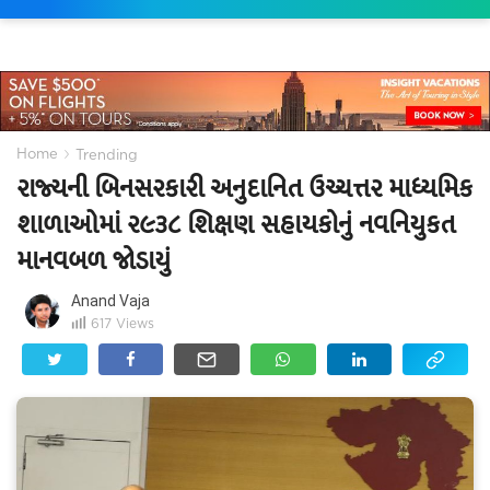
›
Home
Trending
રાજ્યની બિનસરકારી અનુદાનિત ઉચ્ચત્તર માધ્યમિક
શાળાઓમાં ર૯૩૮ શિક્ષણ સહાયકોનું નવનિયુકત
માનવબળ જોડાયું
Anand Vaja
617
Views