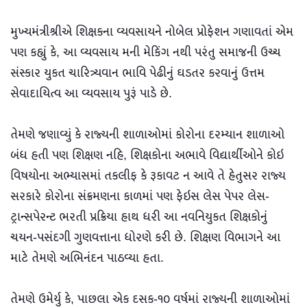
મુખ્યમંત્રીશ્રીએ શિક્ષકના વ્યવસાયને નોબેલ પ્રોફેશન ગણાવતાં એમ
પણ કહ્યું કે, આ વ્યવસાય મની મેકિંગ નથી પરંતુ સમાજની ઉચ્ચ
સંસ્કાર યુકત ચારિત્ર્યવાન ભાવિ પેઢીનું ઘડતર કરવાનું ઉત્તમ
સેવાદાયિત્વ આ વ્યવસાય પુરૂં પાડે છે.
તેમણે જણાવ્યું કે રાજ્યની શાળાઓમાં કોરોના દરમ્યાન શાળાઓ
બંધ હતી પણ શિક્ષણ નહિ, શિક્ષકોના અભાવે વિદ્યાર્થીઓને કોઇ
વિષયોના અભ્યાસમાં તકલીફ કે રૂકાવટ ન આવે તે હેતુસર રાજ્ય
સરકારે કોરોના સંક્રમણના કાળમાં પણ ફેઇસ લેસ પેપર લેસ-
ટ્રાન્સપેરન્ટ ભરતી પ્રક્રિયા હાથ ધરી આ નવનિયુકત શિક્ષકોનું
ચયન-પસંદગી ગુણવત્તાના ધોરણે કરી છે. શિક્ષણ વિભાગને આ
માટે તેમણે અભિનંદન પાઠવ્યા હતા.
તેમણે ઉમેર્યુ કે, પાછલા એક દસક-૧૦ વર્ષમાં રાજ્યની શાળાઓમાં