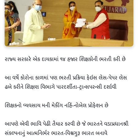
રાજ્ય સરકારે એક દાયકામાં ૧૪ હજાર શિક્ષકોની ભરતી કરી છે
આ વર્ષે કોરોના કાળમાં પણ ભરતી પ્રક્રિયા ફેઇસ લેસ-પેપર લેસ
ઢબે કરીને શિક્ષણ વિભાગે પારદર્શીતા-ટ્રાન્સપરન્સી દર્શાવી
શિક્ષકનો વ્યવસાય મની મેકીંગ નહિં-નોબેલ પ્રોફેશન છે
આપણે એવી ભાવિ પેઢી તૈયાર કરવી છે જે ભારતને વડાપ્રધાનશ્રી
સંકલ્પનાનું આત્મનિર્ભર ભારત-વિશ્વગુરૂ ભારત બનાવે