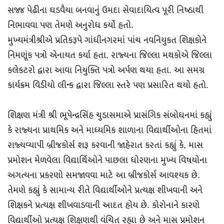
સજ્જ પેઢીના ઘડવૈયા બનવાનું ઉમદા સેવાદાયિત્વ પૂરી નિષ્ઠાથી
નિભાવવા પણ તેમણે અનુરોધ કર્યો હતો.
મુખ્યમંત્રીશ્રીએ પ્રતિકરૂપે ગાંધીનગરમાં પાંચ નવનિયુકત શિક્ષકોને
નિમણૂંક પત્રો એનાયત કર્યા હતા. રાજ્યના જિલ્લા મથકોએ જિલ્લા
કલેકટરો દ્વારા આવા નિયુક્તિ પત્રો અર્પણ થયા હતા. આ સમગ્ર
કાર્યક્રમ વિડીયો લીન્ક દ્વારા જિલ્લા સ્તરે પણ પ્રસારિત થયો હતો.
શિક્ષણ મંત્રી શ્રી ભૂપેન્દ્રસિંહ ચુડાસમાએ પ્રાસંગિક સંબોધનમાં કહ્યું
કે રાજ્યના પ્રાથમિક અને માધ્યમિક શાળાના વિદ્યાર્થીઓના હિતમાં
રાજ્યવ્યાપી બ્રીજકોર્સ શરૂ કરવાની જાહેરાત કરતાં કહ્યું કે, માસ
પ્રમોશન મેળવેલા વિદ્યાર્થિઓને પાછલા ધોરણના મુખ્ય વિષયોના
અગત્યના પ્રકરણો સમજાવવા માટે આ બ્રીજકોર્સ આવશ્યક છે.
તેમણે કહ્યું કે સામાન્ય રીતે વિદ્યાર્થીઓને પ્રત્યક્ષ શીખવાની અને
શિક્ષકને પ્રત્યક્ષ શીખવાડવાની આદત હોય છે. કોરોનાને કારણે
વિદ્યાર્થીઓ પ્રત્યક્ષ શિક્ષણથી વંચિત રહ્યા છે અને માસ પ્રમોશન