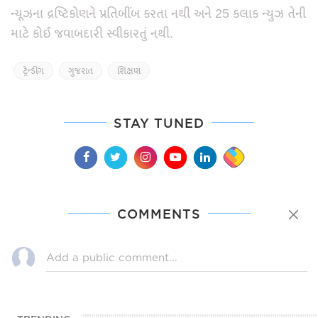
ન્યૂઝના દ્રષ્ટિકોણને પ્રતિબીંબ કરતા નથી અને 25 કલાક ન્યુઝ તેની
માટે કોઈ જવાબદારી સ્વીકારતું નથી.
ટ્રેન્ડીંગ
ગુજરાત
શિક્ષણ
STAY TUNED
COMMENTS