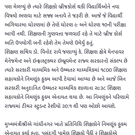
પણ મેળવ્યું છે ત્યારે શિક્ષકો બ્રીજકોર્સ થકી વિદ્યાર્થિઓને નવા
વિષયો ભણવા માટે સજ્જ બનાવે તે જરૂરી છે. આજે જે વિદ્યાર્થી
અગિયારમા ધોરણમાં છે તેણે ધોરણ ૯ અને ધોરણ ૧૦ની પરીક્ષા
આપી નથી. શિક્ષણની ગુણવત્તા જળવાઈ રહે તે માટે બ્રીજ કોર્સ
અતિ ઉપયોગી બની રહેશે તેમ તેમણે ઉમેર્યું હતું.
શિક્ષણ સચિવ ડો. વિનોદ રાવે જણાવ્યું કે, શિક્ષણ ક્ષેત્રે મેનપાવર
મેનેજમેન્ટ અને ઇન્ફ્રાસ્ટ્રક્ચર ઇમ્પ્રૂવમેન્ટ રાજ્ય સરકારનો સંકલ્પ છે
ત્યારે સરકારી માધ્યમિક અને ઉચ્ચતર માધ્યમિકમાં ૧૮૦૦ શિક્ષણ
સહાયકોને નિમણૂંક હુકમ આપી દેવામાં આવ્યા છે અને આજે બિન
સરકારી અનુદાનિત ઉચ્ચતર માધ્યમિક શાળાના ૨૯૩૮ શિક્ષણ
સહાયકોને નિમણુંક હુકમ એનાયત થયા છે. આ નિમણુંકને પરિણામે
રાજ્યમાં ટીચર સ્ટુડન્ટ રેશીયો ૩૦:૧ થી પણ ઓછો આવશે.
મુખ્યમંત્રીશ્રીએ ગાંધીનગર ખાતે પ્રતિનિધિ શિક્ષકોને નિમણૂંક હુકમ
એનાયત કર્યા હતા. પસંદગી પામેલ શિક્ષકો પૈકી ૨ શિક્ષકોએ