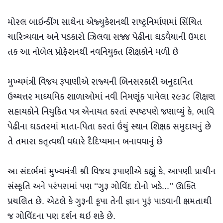
મોરલ બાઇન્ડીંગ સાથેના એજ્યુકેશનથી રાષ્ટ્રનિર્માણમાં સિંચિત
ચારિત્ર્યવાન અને પડકારો ઝિલવા સજ્જ પેઢીના ઘડવૈયાની ઉમદા
તક આ નોબેલ પ્રોફેશનથી નવનિયુકત શિક્ષકોને મળી છે
મુખ્યમંત્રી વિજય રૂપાણીએ રાજ્યની બિનસરકારી અનુદાનિત
ઉચ્ચત્તર માધ્યમિક શાળાઓમાં નવી નિમણૂંક પામેલા ર૯૩૮ શિક્ષણ
સહાયકોને નિયુકિત પત્ર એનાયત કરતાં સ્પષ્ટપણે જણાવ્યું કે, ભાવિ
પેઢીના ઘડતરમાં માતા-પિતા કરતાં ઉંચું સ્થાન શિક્ષક સમુદાયનું છે
તે તમારા કતૃત્વથી વધારે દૈદિપ્યમાન બનાવવાનું છે
આ સંદર્ભમાં મુખ્યમંત્રી શ્રી વિજય રૂપાણીએ કહ્યું કે, આપણી પ્રાચીન
સંસ્કૃતિ અને પરંપરામાં પણ ‘‘ગુરૂ ગોવિંદ દોનો ખડે...’’ ઊક્તિ
પ્રચલિત છે. એટલે કે ગુરૂની કૃપા તેની જ્ઞાન પુરૂં પાડવાની ક્ષમતાથી
જ ગોવિંદના પણ દર્શન થઇ શકે છે.