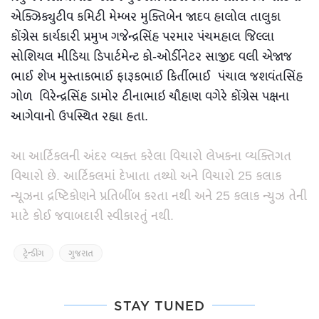
એક્ઝિક્યુટીવ કમિટી મેમ્બર મુક્તિબેન જાદવ હાલોલ તાલુકા
કોંગ્રેસ કાર્યકારી પ્રમુખ ગજેન્દ્રસિંહ પરમાર પંચમહાલ જિલ્લા
સોશિયલ મીડિયા ડિપાર્ટમેન્ટ કો-ઓર્ડીનેટર સાજીદ વલી એજાજ
ભાઈ શેખ મુસ્તાકભાઈ ફારૂકભાઈ કિર્તીભાઈ પંચાલ જશવંતસિંહ
ગોળ વિરેન્દ્રસિંહ ડામોર ટીનાભાઇ ચૌહાણ વગેરે કોંગ્રેસ પક્ષના
આગેવાનો ઉપસ્થિત રહ્યા હતા.
આ આર્ટિકલની અંદર વ્યક્ત કરેલા વિચારો લેખકના વ્યક્તિગત
વિચારો છે. આર્ટિકલમાં દેખાતા તથ્યો અને વિચારો 25 કલાક
ન્યૂઝના દ્રષ્ટિકોણને પ્રતિબીંબ કરતા નથી અને 25 કલાક ન્યુઝ તેની
માટે કોઈ જવાબદારી સ્વીકારતું નથી.
ટ્રેન્ડીંગ
ગુજરાત
STAY TUNED