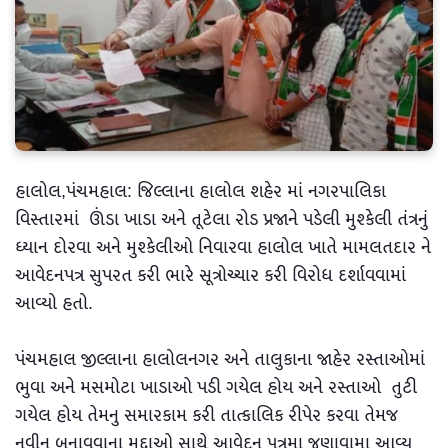
હાલોલ,પંચમહાલ: જિલ્લાના હાલોલ શહેર માં નગરપાલિકા
વિસ્તારમાં ઊંડા ખાડા અને તૂટેલા રોડ પ્રજાને પડેલી મુશ્કેલી તંત્રનું
ધ્યાન દોરવા અને મુશ્કેલીઓ નિવારવા હાલોલ ખાતે મામલતદાર ને
આવેદનપત્ર સુપરત કરી ભારે સૂત્રોચ્ચાર કરી વિરોધ દર્શાવવામાં
આવ્યો હતો.
પંચમહાલ જીલ્લાના હાલોલનગર અને તાલુકાના જાહેર રસ્તાઓમાં
ભુવા અને મસમોટા ખાડાઓ પડી ગયેલ હોય અને રસ્તાઓ તુટી
ગયેલ હોય તેમનુ સમારકામ કરી તાત્કાલિક રીપેર કરવા તેમજ
નવીન બનાવવાના મૂદ્દાઓ સાથે આવેદન પત્રમા જણાવામા આવ્યુ