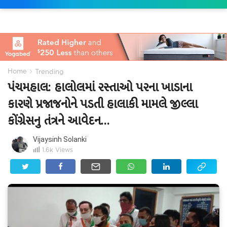
›
Home
Trending
પંચમહાલ: હાલોલમાં રસ્તાઓ પરના ખાડાના
કારણે પ્રજાજનોને પડતી હાલાકી મામલે જીલ્લા
કોંગ્રેસનુ તંત્રને આવેદન...
Vijaysinh Solanki
1.6k
Views