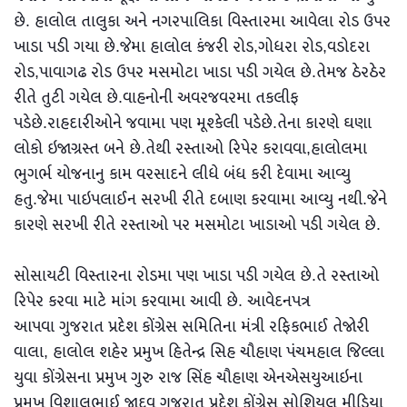
છે. હાલોલ તાલુકા અને નગરપાલિકા વિસ્તારમા આવેલા રોડ ઉપર
ખાડા પડી ગયા છે.જેમા હાલોલ કંજરી રોડ,ગોધરા રોડ,વડોદરા
રોડ,પાવાગઢ રોડ ઉપર મસમોટા ખાડા પડી ગયેલ છે.તેમજ ઠેરઠેર
રીતે તુટી ગયેલ છે.વાહનોની અવરજવરમા તકલીફ
પડેછે.રાહદારીઓને જવામા પણ મૂશ્કેલી પડેછે.તેના કારણે ઘણા
લોકો ઇજાગ્રસ્ત બને છે.તેથી રસ્તાઓ રિપેર કરાવવા,હાલોલમા
ભુગર્ભ યોજનાનુ કામ વરસાદને લીધે બંધ કરી દેવામા આવ્યુ
હતુ.જેમા પાઇપલાઈન સરખી રીતે દબાણ કરવામા આવ્યુ નથી.જેને
કારણે સરખી રીતે રસ્તાઓ પર મસમોટા ખાડાઓ પડી ગયેલ છે.
સોસાયટી વિસ્તારના રોડમા પણ ખાડા પડી ગયેલ છે.તે રસ્તાઓ
રિપેર કરવા માટે માંગ કરવામા આવી છે. આવેદનપત્ર
આપવા ગુજરાત પ્રદેશ કોંગ્રેસ સમિતિના મંત્રી રફિકભાઈ તેજોરી
વાલા, હાલોલ શહેર પ્રમુખ હિતેન્દ્ર સિહ ચૌહાણ પંચમહાલ જિલ્લા
યુવા કોંગ્રેસના પ્રમુખ ગુરુ રાજ સિંહ ચૌહાણ એનએસયુઆઇના
પ્રમુખ વિશાલભાઈ જાદવ ગુજરાત પ્રદેશ કોંગ્રેસ સોશિયલ મીડિયા