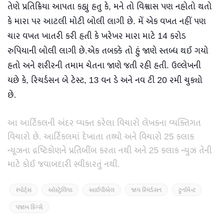
તેણે પ્રતિક્રિયા આપતા કહ્યુ હતુ કે, મને તો વિશ્વાસ પણ નહોતો થતો
કે મારા પર આટલી મોટી બોલી લાગી છે. મેં એક વખત નહીં પણ
ચાર વખત ખાતરી કરી હતી કે ખરેખર મારા માટે 14 કરોડ
રુપિયાની બોલી લાગી છે.એક તબક્કે તો હું જાણે સ્તબ્ધ થઈ ગયો
હતો અને શરીરની તમામ ચેતના જાણે જતી રહી હતી. ઉલ્લેખની
યછે કે, રિચર્ડસન બે ટેસ્ટ, 13 વન ડે અને નવ ટી 20 રમી ચુક્યો
છે.
આ આર્ટિકલની અંદર વ્યક્ત કરેલા વિચારો લેખકના વ્યક્તિગત
વિચારો છે. આર્ટિકલમાં દેખાતા તથ્યો અને વિચારો 25 કલાક
ન્યૂઝના દ્રષ્ટિકોણને પ્રતિબીંબ કરતા નથી અને 25 કલાક ન્યુઝ તેની
માટે કોઈ જવાબદારી સ્વીકારતું નથી.
સ્પોર્ટ્સ
ઓસ્ટ્રેલિયા
આઈપીએલ
જાય રિચર્ડસન
ટુર્નામેન્ટ
પંજાબ કિંગ્સે