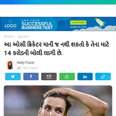
›
Home
Sports
આ ઓસી ક્રિકેટર માની જ નથી શકતો કે તેના માટે
14 કરોડની બોલી લાગી છે.
Helly Patel
3.6k
Views