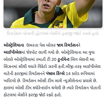
રિચર્ડસન પોતાની હોટલમાં બેસીને હરાજી જોઈ રહ્યો હતો.
ઓસ્ટ્રેલિયાના
ઉભરતા પેસ બોલર
જાય રિચર્ડસન
ને
આઈપીએલ
માં જેકપોટ લાગી ગયો છે. ઓસ્ટ્રેલિયાના આ યુવા
બોલરે ઓસ્ટ્રેલિયામાં રમાતી ટી 20
ટુર્નામેન્ટ
બિગ બેશની આ
સિઝનમાં સૌથી વધારે વિકેટો ઝડપી હતી.બીજી તરફ આઈપીએલ
માટેની હરાજીમાં રિચર્ડસનને
પંજાબ કિંગ્સે
14 કરોડ રુપિયામાં
ખરીદયો છે. રિચર્ડસન ઓસી ટીમ સાથે ન્યૂઝીલેન્ડના પ્રવાસે છે.
હાલમાં ઓસી ટીમ ક્વોરેન્ટાઈન થયેલી છે ત્યારે રિચર્ડસન પોતાની
હોટલમાં બેસીને હરાજી જોઈ રહ્યો હતો.