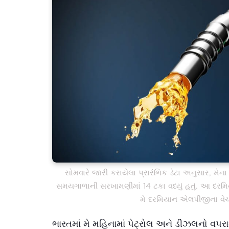
સોમવારે જારી કરાયેલા પ્રારંભિક ડેટા અનુસાર, મેન
સમયગાળાની સરખામણીમાં 14 ટકા વધ્યું હતું. આ દરમિય
મે દરમિયાન એલપીજીના વેચ
ભારતમાં મે મહિનામાં પેટ્રોલ અને ડીઝલનો વ