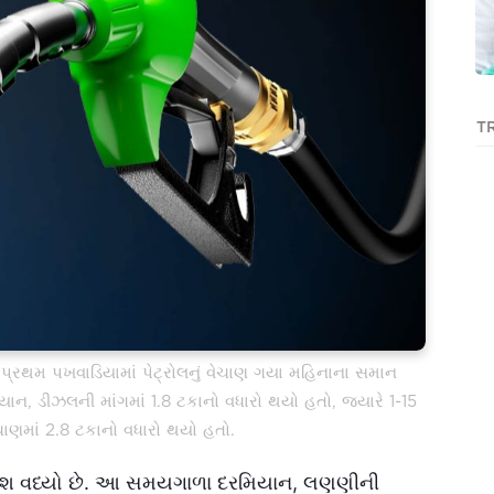
T
ા પ્રથમ પખવાડિયામાં પેટ્રોલનું વેચાણ ગયા મહિનાના સમાન
ાન, ડીઝલની માંગમાં 1.8 ટકાનો વધારો થયો હતો, જ્યારે 1-15
ાણમાં 2.8 ટકાનો વધારો થયો હતો.
પરાશ વધ્યો છે. આ સમયગાળા દરમિયાન, લણણીની