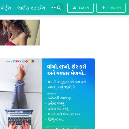
•••
્પોર્ટ્સ
લાઈફ સ્ટાઈલ
LOGIN
PUBLISH