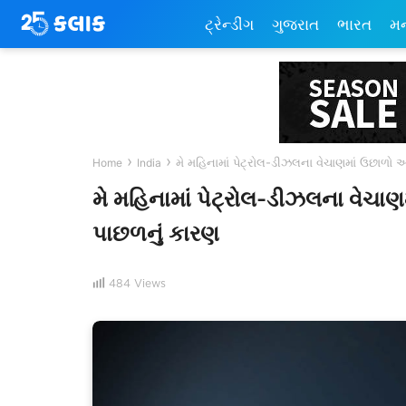
ટ્રેન્ડીંગ
ગુજરાત
ભારત
મ
›
›
મે મહિનામાં પેટ્રોલ-ડીઝલના વેચાણમાં ઉછાળો આ
Home
India
મે મહિનામાં પેટ્રોલ-ડીઝલના વેચાણમ
પાછળનું કારણ
484
Views