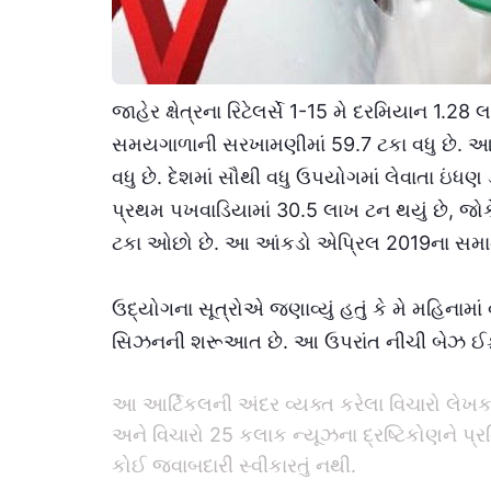
જાહેર ક્ષેત્રના રિટેલર્સે 1-15 મે દરમિયાન 1.28 લ
સમયગાળાની સરખામણીમાં 59.7 ટકા વધુ છે. 
વધુ છે. દેશમાં સૌથી વધુ ઉપયોગમાં લેવાતા ઇંધણ 
પ્રથમ પખવાડિયામાં 30.5 લાખ ટન થયું છે, જ
ટકા ઓછો છે. આ આંકડો એપ્રિલ 2019ના સમાન
ઉદ્યોગના સૂત્રોએ જણાવ્યું હતું કે મે મહિના
સિઝનની શરૂઆત છે. આ ઉપરાંત નીચી બેઝ ઈફેક
આ આર્ટિકલની અંદર વ્યક્ત કરેલા વિચારો લેખકના
અને વિચારો 25 કલાક ન્યૂઝના દ્રષ્ટિકોણને પ્
કોઈ જવાબદારી સ્વીકારતું નથી.