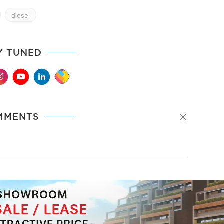
diesel
Y TUNED
MMENTS