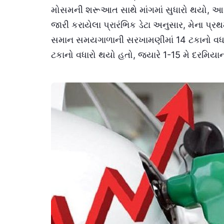
મોસમની શરૂઆત સાથે માંગમાં સુધારો થયો, આર્થિક
જારી કરાયેલા પ્રારંભિક ડેટા અનુસાર, મેના પ્ર
સમાન સમયગાળાની સરખામણીમાં 14 ટકાનો વધાર
ટકાનો વધારો થયો હતો, જ્યારે 1-15 મે દરમિય