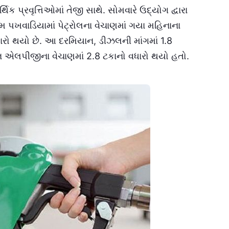
 પ્રવૃત્તિઓમાં તેજી સાથે. સોમવારે ઉદ્યોગ દ્વારા
થમ પખવાડિયામાં પેટ્રોલના વેચાણમાં ગયા મહિનાના
ો થયો છે. આ દરમિયાન, ડીઝલની માંગમાં 1.8
ાન એલપીજીના વેચાણમાં 2.8 ટકાનો વધારો થયો હતો.