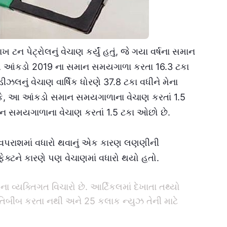
ાખ ટન પેટ્રોલનું વેચાણ કર્યું હતું, જે ગયા વર્ષના સમાન
આ આંકડો 2019 ના સમાન સમયગાળા કરતા 16.3 ટકા
ડીઝલનું વેચાણ વાર્ષિક ધોરણે 37.8 ટકા વધીને મેના
ોકે, આ આંકડો સમાન સમયગાળાના વેચાણ કરતાં 1.5
 સમયગાળાના વેચાણ કરતાં 1.5 ટકા ઓછો છે.
માં વપરાશમાં વધારો થવાનું એક કારણ લણણીની
્ટને કારણે પણ વેચાણમાં વધારો થયો હતો.
 વ્યક્તિગત વિચારો છે. આર્ટિકલમાં દેખાતા તથ્યો
રતિબીંબ કરતા નથી અને 25 કલાક ન્યુઝ તેની માટે