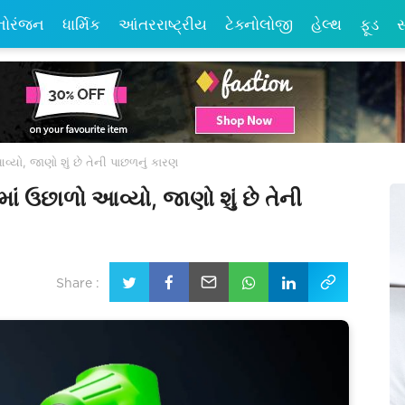
નોરંજન
ધાર્મિક
આંતરરાષ્ટ્રીય
ટેક્નોલોજી
હેલ્થ
ફૂડ
સ
વ્યો, જાણો શું છે તેની પાછળનું કારણ
ાં ઉછાળો આવ્યો, જાણો શું છે તેની
Share :