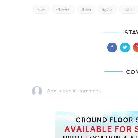
ભારત
બીઝનેસ
ડીઝલ
પેટ્રોલ
petrol
STA
CO